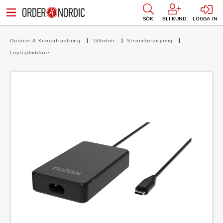
SÖK
BLI KUND
LOGGA IN
Datorer & Kringutrustning
Tillbehör
Strömförsörjning
Laptopladdare