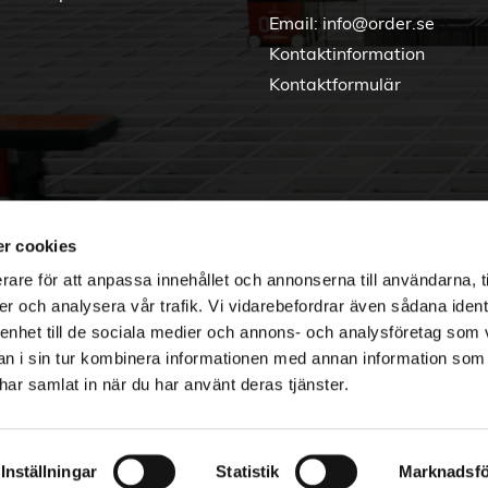
Email:
info@order.se
Kontaktinformation
Kontaktformulär
r cookies
rare för att anpassa innehållet och annonserna till användarna, t
er och analysera vår trafik. Vi vidarebefordrar även sådana ident
 enhet till de sociala medier och annons- och analysföretag som 
 i sin tur kombinera informationen med annan information som
e har samlat in när du har använt deras tjänster.
Copyright © 2026 Order Nordic
Inställningar
Statistik
Marknadsfö