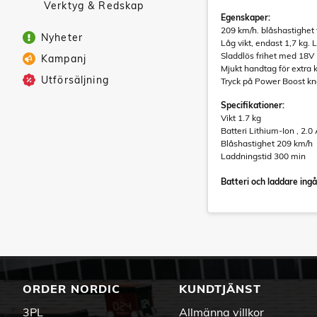
Verktyg & Redskap
Egenskaper:
209 km/h. blåshastighet f
Nyheter
Låg vikt, endast 1,7 kg. 
Sladdlös frihet med 18V 
Kampanj
Mjukt handtag för extra
Utförsäljning
Tryck på Power Boost kna
Specifikationer:
Vikt 1.7 kg
Batteri Lithium-Ion , 2.0
Blåshastighet 209 km/h
Laddningstid 300 min
Batteri och laddare ingå
ORDER NORDIC
KUNDTJÄNST
3PL
Allmänna villkor