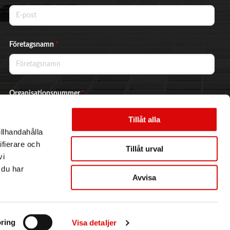
Företagsnamn
*
Organisationsnummer
*
Tillåt alla
illhandahålla
Ja, jag vill prenumerera på nyhetsbrevet.
ifierare och
Tillåt urval
vi
 du har
Avvisa
Skicka
ring
Visa detaljer