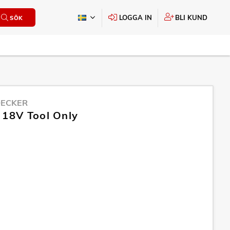
LOGGA IN
BLI KUND
SÖK
DECKER
 18V Tool Only