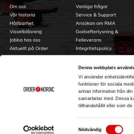
Om oss
Vanliga frågor
Vår historia
Service & Support
Hållbarhet
Ansökan om RMA
Visselblåsning
Godsefterlysning &
Jobba hos oss
Felleverans
Aktuellt på Order
Integritetspolicy
Varumärken
Om cookies
Denna webbplats använde
Vi använder enhetsidentifie
funktioner för sociala medi
annan information från din
samarbetar med. Dessa kan
tillhandahållit eller som d
Samtyckesval
Nödvändig