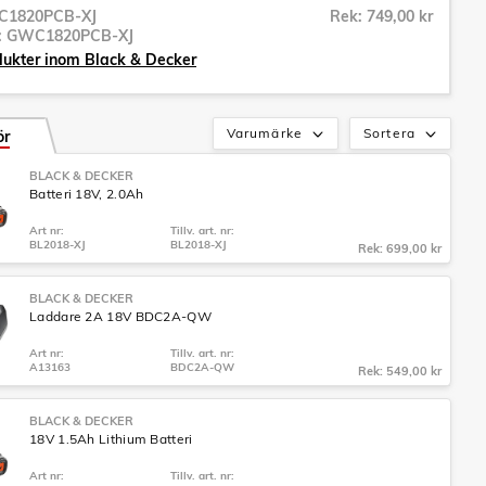
1820PCB-XJ
Rek: 749,00 kr
r:
GWC1820PCB-XJ
dukter inom Black & Decker
Varumärke
Sortera
ör
BLACK & DECKER
Batteri 18V, 2.0Ah
Art nr:
Tillv. art. nr:
BL2018-XJ
BL2018-XJ
Rek: 699,00 kr
BLACK & DECKER
Laddare 2A 18V BDC2A-QW
Art nr:
Tillv. art. nr:
A13163
BDC2A-QW
Rek: 549,00 kr
BLACK & DECKER
18V 1.5Ah Lithium Batteri
Art nr:
Tillv. art. nr: