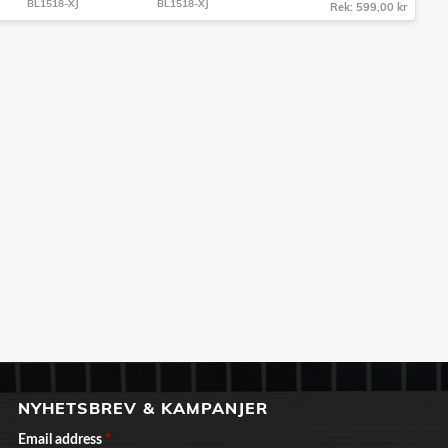
BL1518-XJ
BL1518-XJ
Rek: 599,00 kr
NYHETSBREV & KAMPANJER
Email address
*