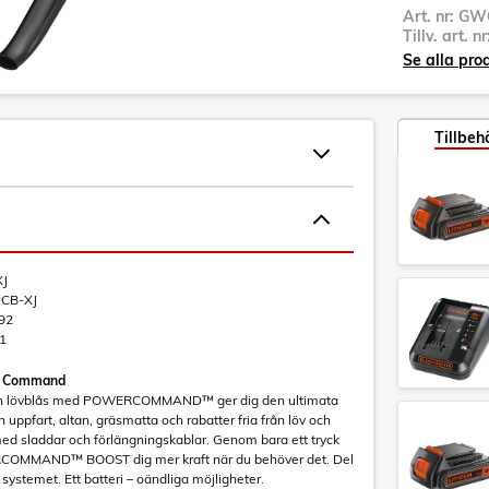
Art. nr:
GWC
Tillv. art. n
Se alla pro
Tillbeh
J
CB-XJ
92
1
r Command
Ion lövblås med POWERCOMMAND™ ger dig den ultimata
in uppfart, altan, gräsmatta och rabatter fria från löv och
ed sladdar och förlängningskablar. Genom bara ett tryck
COMMAND™ BOOST dig mer kraft när du behöver det. Del
temet. Ett batteri – oändliga möjligheter.