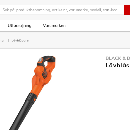
Utförsäljning
Varumärken
iner
Lövblåsare
BLACK & 
Lövblås