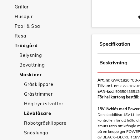
Grillar
Husdjur
Pool & Spa
Resa
Specifikation
Trädgård
Belysning
Beskrivning
Bevattning
Maskiner
Art. nr:
GWC1820PCB-X
Gräsklippare
Tillv. art. nr:
GWC1820P
EAN-kod:
50350486512
Grästrimmer
För hel kartong beställ:
Högtryckstvättar
18V lövblås med Powe
Lövblåsare
Den sladdlösa 18V Li-
kontrollen för att hålla d
Robotgräsklippare
smuts utan att krångla m
på en knapp ger POWER
Snöslunga
av BLACK+DECKER 18V sys