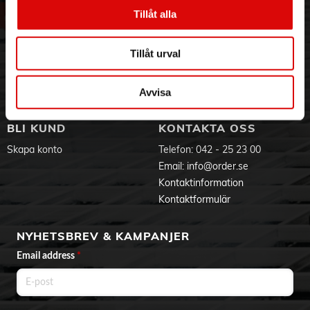
Vår historia
Service & Support
Tillåt alla
OBS Nya kontakter
Hållbarhet
Ansökan om RMA
LED Garden Plug & Play har pga uppdaterade EU-direktiv fått
Visselblåsning
Godsefterlysning & Felleverans
nya 12V-kontakter på kablarna (se produktbilder). För gamla
Tillåt urval
Jobba hos oss
Integritetspolicy
system som kompletteras med nytt finns övergångar.
Aktuellt på Order
Om cookies
Varumärken
Avvisa
BLI KUND
KONTAKTA OSS
Skapa konto
Telefon:
042 - 25 23 00
Email:
info@order.se
Kontaktinformation
Kontaktformulär
NYHETSBREV & KAMPANJER
Email address
*