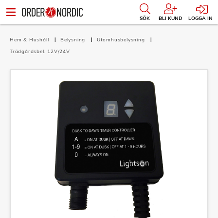
SÖK
BLI KUND
LOGGA IN
Hem & Hushåll
Belysning
Utomhusbelysning
Trädgårdsbel. 12V/24V