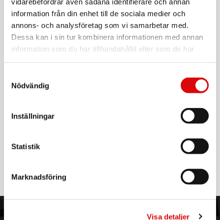
vidarebefordrar även sådana identifierare och annan
Beskrivning
information från din enhet till de sociala medier och
annons- och analysföretag som vi samarbetar med.
Dessa kan i sin tur kombinera informationen med annan
Art. nr:
A12380
Tillv. art. nr:
480062
information som du har tillhandahållit eller som de har
EAN-kod:
samlat in när du har använt deras tjänster.
7392971145471
För hel kartong beställ:
4
Samtyckesval
Nödvändig
Lisa dimbar downlight 230V 3000K Borstad stål 3-pack
Lisa är en stilren, dimbar och energisnål downlight med
Inställningar
möjlighet att rotera 360 grader. Denna spotlight har en
ljusstyrka på drygt 600 lumen och en färgtemperatur på
3000K.
Statistik
Läs mer
Lisa är IP65-klassad och kan installeras direkt mot isolering
vilket gör Lisa till en mångsidig downlight och ett bra
alternativ både inne och ute samt för dig som vill kunna
Marknadsföring
installera belysningen direkt mot isoleringen.
Specifikationer
Visa detaljer
ORDER NORDIC
KUNDTJÄNST