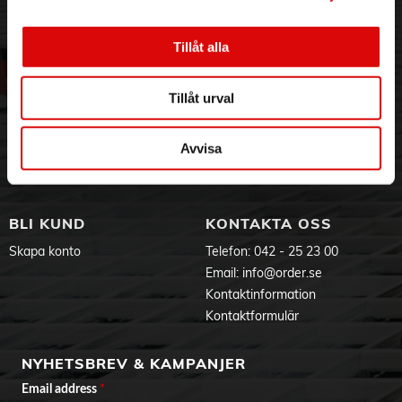
Ljusteknisk data
Ljusfärg: Varmvit
3PL
Allmänna villkor
Färgtemperatur (K): 3000
Om oss
Vanliga frågor
Tillåt alla
Färgåtergivning (Ra): >80
Vår historia
Service & Support
Färgtolerans (SDCM): 6
Armaturlumen (lm): 630
Hållbarhet
Ansökan om RMA
Tillåt urval
Ljusspridning: Symmetrisk
Visselblåsning
Godsefterlysning & Felleverans
Spridningsvinkel (°): 36
Jobba hos oss
Integritetspolicy
Livslängd (h): 50000
Avvisa
Aktuellt på Order
Om cookies
Teknisk data
Varumärken
Roterbar (°): 360
Tiltbar (°): 30
Spänning Intervall (V): 220...240
BLI KUND
KONTAKTA OSS
Systemeffekt (W): 5,5
Effektivitet armatur (lm/W): 115
Skapa konto
Telefon:
042 - 25 23 00
Ingående ljuskällas energieffektivitetsklass (EU) 2019/2015:
Email:
info@order.se
E
Eprel registreringsnummer: 1237971
Kontaktinformation
Kontaktformulär
Drift och anslutning
Drivdon ingår: Ja
Dimbar: Ja
NYHETSBREV & KAMPANJER
IP-klass: 65
Email address
*
Mått och installation