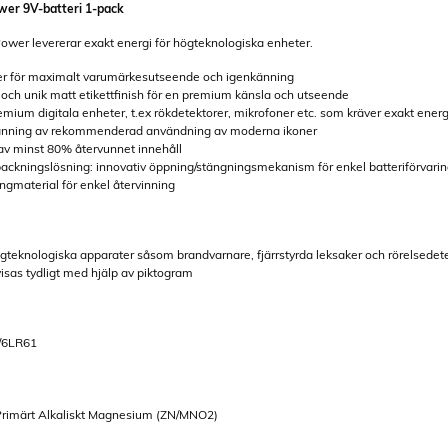
wer 9V-batteri 1-pack
r levererar exakt energi för högteknologiska enheter.
er för maximalt varumärkesutseende och igenkänning
n och unik matt etikettfinish för en premium känsla och utseende
remium digitala enheter, t.ex rökdetektorer, mikrofoner etc. som kräver exakt energ
känning av rekommenderad användning av moderna ikoner
 av minst 80% återvunnet innehåll
ackningslösning: innovativ öppning/stängningsmekanism för enkel batteriförvari
ngmaterial för enkel återvinning
gteknologiska apparater såsom brandvarnare, fjärrstyrda leksaker och rörelsedet
sas tydligt med hjälp av piktogram
/6LR61
Primärt Alkaliskt Magnesium (ZN/MNO2)