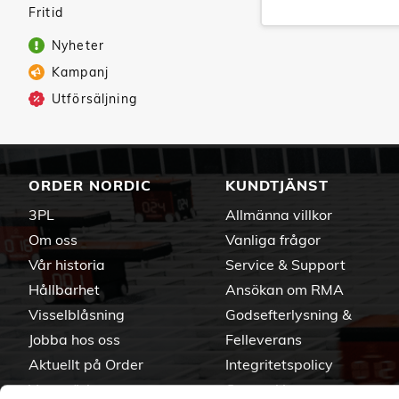
Fritid
Nyheter
Kampanj
Utförsäljning
ORDER NORDIC
KUNDTJÄNST
3PL
Allmänna villkor
Om oss
Vanliga frågor
Vår historia
Service & Support
Hållbarhet
Ansökan om RMA
Visselblåsning
Godsefterlysning &
Jobba hos oss
Felleverans
Aktuellt på Order
Integritetspolicy
Varumärken
Om cookies