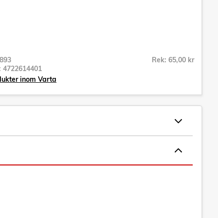
893
Rek: 65,00 kr
r:
4722614401
dukter inom Varta