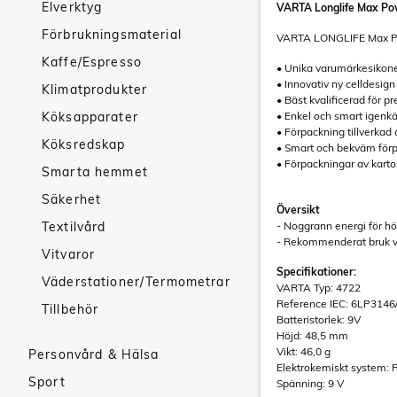
Elverktyg
VARTA Longlife Max Po
Förbrukningsmaterial
VARTA LONGLIFE Max Powe
Kaffe/Espresso
• Unika varumärkesikon
• Innovativ ny celldesig
Klimatprodukter
• Bäst kvalificerad för p
Köksapparater
• Enkel och smart igen
• Förpackning tillverkad
Köksredskap
• Smart och bekväm förp
• Förpackningar av karto
Smarta hemmet
Säkerhet
Översikt
Textilvård
- Noggrann energi för hö
- Rekommenderat bruk vi
Vitvaror
Specifikationer:
Väderstationer/Termometrar
VARTA Typ: 4722
Reference IEC: 6LP3146
Tillbehör
Batteristorlek: 9V
Höjd: 48,5 mm
Vikt: 46,0 g
Personvård & Hälsa
Elektrokemiskt system: 
Sport
Spänning: 9 V