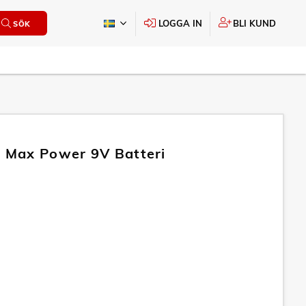
LOGGA IN
BLI KUND
SÖK
e Max Power 9V Batteri