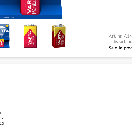
Art. nr:
A14
Tillv. art. n
Se alla pro
1
67
10