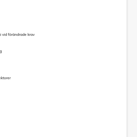
i vid förändrade krav
ng
ektorer