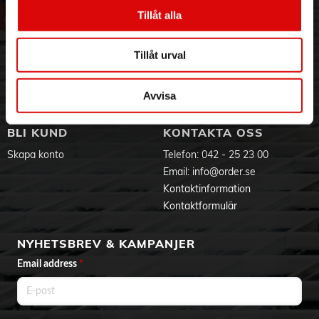
- ”Made in Germany” på utbuckning visar ursprungsland på
Vår historia
Service & Support
Tillåt alla
de viktigaste produkterna
Hållbarhet
Ansökan om RMA
- ”Single Press Out” tillåter förpackningen att öppnas enkelt
Visselblåsning
Godsefterlysning & Felleverans
och erbjuder god förvaring för oanvända batterier
Tillåt urval
- Garanterad förvaringstid på 10 år
Jobba hos oss
Integritetspolicy
- Svanenmärkt
Aktuellt på Order
Om cookies
Varumärken
Avvisa
Detaljer
VARTA Typ: 4706
Reference IEC: LR6
BLI KUND
KONTAKTA OSS
Batteristorlek: AA
Diameter: 14,5 mm
Skapa konto
Telefon:
042 - 25 23 00
Höjd: 50,5 mm
Email:
info@order.se
Vikt: 23,8 g
Elektrokemiskt system: Primärt Alkaliskt Magnesium
Kontaktinformation
(ZN/MNO2)
Kontaktformulär
Spänning: 1,5 V
NYHETSBREV & KAMPANJER
Email address
*