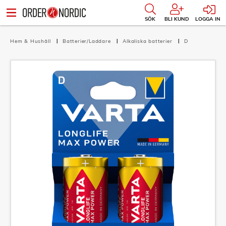
SÖK
BLI KUND
LOGGA IN
Hem & Hushåll
Batterier/Laddare
Alkaliska batterier
D