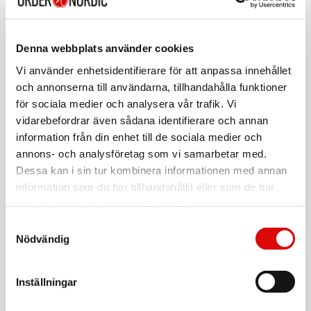
Art. nr:
A12392
Tillv. art. nr:
480087
Denna webbplats använder cookies
EAN-kod:
Vi använder enhetsidentifierare för att anpassa innehållet
7392971147680
För hel kartong beställ:
7
och annonserna till användarna, tillhandahålla funktioner
för sociala medier och analysera vår trafik. Vi
Louise LED-Strip Kit COB DOT IP20 3000K 2 meter
vidarebefordrar även sådana identifierare och annan
information från din enhet till de sociala medier och
Louise LEDstrip KIT är för dig som vill ha en modern kvalitativ
LEDstrip som passar alla dina torra inomhusutrymmen.
annons- och analysföretag som vi samarbetar med.
Louise LEDstrip KIT kommer med plugin-drivdon med
Dessa kan i sin tur kombinera informationen med annan
monterad 3m kabel med av/på brytare så du enkelt ska
information som du har tillhandahållit eller som de har
kunna installera och tända din LEDstrip efter montage.
Läs mer
samlat in när du har använt deras tjänster.
Vill du kunna dimma din LEDstrip kan du enkelt komplettera
med Gunilla Cable Dimmer.
Samtyckesval
Nödvändig
Varumärke
Sortera
Specifikationer
Inställningar
Tillbehör
Ljusteknisk data
Ljusfärg: Varmvit
Färgtemperatur (K): 3000
LLITT