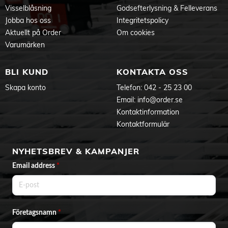
Vikt (kg): 0,2
Visselblåsning
Godsefterlysning & Felleverans
Jobba hos oss
Integritetspolicy
Produktdokument
Aktuellt på Order
Om cookies
Manual
Varumärken
BLI KUND
KONTAKTA OSS
Skapa konto
Telefon:
042 - 25 23 00
Email:
info@order.se
Kontaktinformation
Kontaktformulär
NYHETSBREV & KAMPANJER
Email address
*
Företagsnamn
*