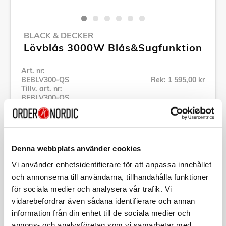
BLACK & DECKER
Lövblås 3000W Blås&Sugfunktion
Art. nr:
BEBLV300-QS
Rek: 1 595,00 kr
Tillv. art. nr:
BEBLV300-QS
Se alla produkter inom Black & Decker
Denna webbplats använder cookies
Specifikation
Vi använder enhetsidentifierare för att anpassa innehållet
och annonserna till användarna, tillhandahålla funktioner
Beskrivning
för sociala medier och analysera vår trafik. Vi
vidarebefordrar även sådana identifierare och annan
Art. nr:
BEBLV300-QS
information från din enhet till de sociala medier och
Tillv. art. nr:
BEBLV300-
annons- och analysföretag som vi samarbetar med.