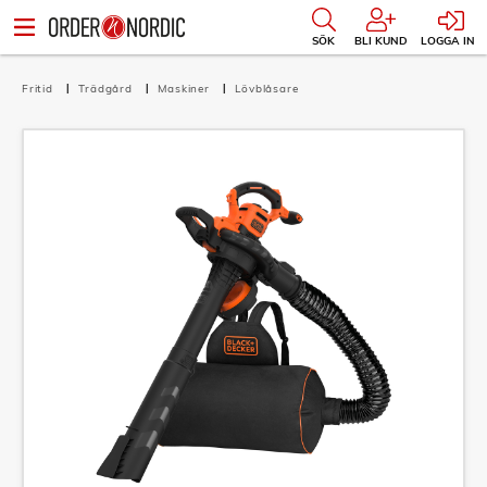
SÖK
BLI KUND
LOGGA IN
Fritid
Trädgård
Maskiner
Lövblåsare