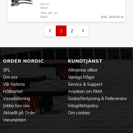
Art nr:
5013
Tillv. art. nr:
5013
Rek: 269,00 kr
1
2
ORDER NORDIC
KUNDTJÄNST
3PL
Allmänna villkor
Om oss
Vanliga frågor
Vår historia
Service & Support
Hållbarhet
Ansökan om RMA
Visselblåsning
Godsefterlysning & Felleverans
Jobba hos oss
Integritetspolicy
Aktuellt på Order
Om cookies
Varumärken