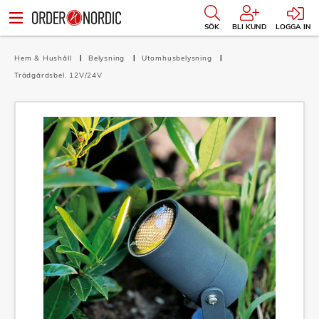
SÖK
BLI KUND
LOGGA IN
Hem & Hushåll
Belysning
Utomhusbelysning
Trädgårdsbel. 12V/24V