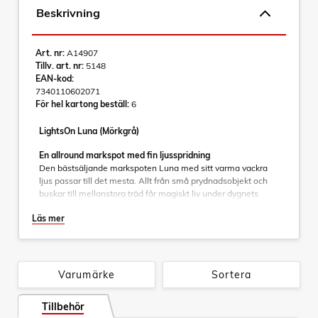
Beskrivning
Art. nr:
A14907
Tillv. art. nr:
5148
EAN-kod:
7340110602071
För hel kartong beställ:
6
LightsOn Luna (Mörkgrå)
En allround markspot med fin ljusspridning
Den bästsäljande markspoten Luna med sitt varma vackra
ljus passar till det mesta. Allt från små prydnadsobjekt och
buskar till mellanstora träd får magiskt liv under dygnets
mörka timmar.
Läs mer
Luna kombinerar en stilren design med smarta funktioner
som passar perfekt i de flesta utomhusmiljöer. Med sin
mörkgrå färg samt varmvita ljus smälter lamporna in naturligt
och skapar en harmonisk ljusmiljö. Ett integrerat honeycomb-
Varumärke
Sortera
filter reducerar effektivt bländning och ger ett behagligare
ljus. Filtret levereras förmonterat men kan enkelt tas bort om
Tillbehör
så önskas. För ytterligare anpassning av ljusspridning finns