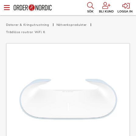
SÖK
BLI KUND
LOGGA IN
Datorer & Kringutrustning
Nätverksprodukter
Trådlösa routrar WiFi 6