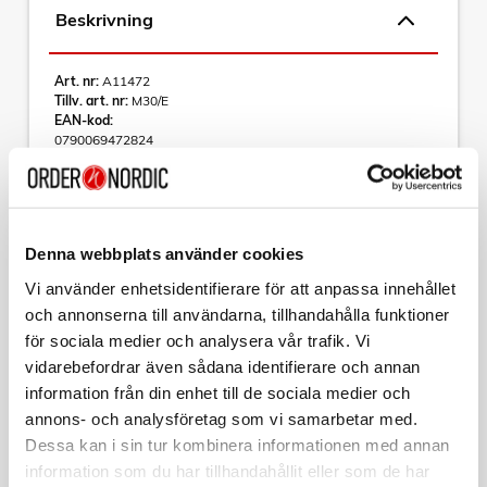
Beskrivning
Art. nr:
A11472
Tillv. art. nr:
M30/E
EAN-kod:
0790069472824
För hel kartong beställ:
10
D-Link M30 AX3000 Wi-Fi 6 Smart Mesh-router
- Med i Aftonbladet Plus "TEST: Bästa routrarna för dina
Denna webbplats använder cookies
behov i hemmet"
Vi använder enhetsidentifierare för att anpassa innehållet
• Wi-Fi 6 AX3000 Dual-Band: Upplev snabbare hastighet
och annonserna till användarna, tillhandahålla funktioner
upp till 3000 Mbps för videoströmning, videokonferens och
spel
för sociala medier och analysera vår trafik. Vi
Läs mer
vidarebefordrar även sådana identifierare och annan
• Pålitlig Gigabit Ethernet Backhaul: 1× Gigabit WAN-port +
information från din enhet till de sociala medier och
4× Gigabit LAN-portar för snabbare hastighet och tillförlitligt
internet
annons- och analysföretag som vi samarbetar med.
Varumärke
Sortera
Dessa kan i sin tur kombinera informationen med annan
• Täck varje hörn med snabbt och kraftfullt Wi-Fi: Upplev
information som du har tillhandahållit eller som de har
snabb och sömlös anslutning i hela ditt hem med Wi-Fi 6-