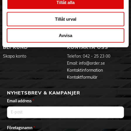
Tillåt alla
Hållbarhet
Ansökan om RMA
Visselblåsning
Godsefterlysning & Felleverans
Jobba hos oss
Integritetspolicy
Tillåt urval
Aktuellt på Order
Om cookies
Varumärken
Avvisa
BLI KUND
KONTAKTA OSS
Skapa konto
Telefon:
042 - 25 23 00
Email:
info@order.se
Kontaktinformation
Kontaktformulär
NYHETSBREV & KAMPANJER
Email address
*
Företagsnamn
*