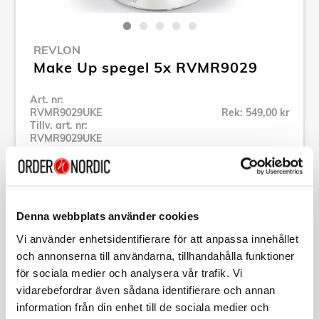
REVLON
Make Up spegel 5x RVMR9029
Art. nr:
RVMR9029UKE
Rek: 549,00 kr
Tillv. art. nr:
RVMR9029UKE
Se alla produkter inom Revlon
Specifikation
Denna webbplats använder cookies
Vi använder enhetsidentifierare för att anpassa innehållet
och annonserna till användarna, tillhandahålla funktioner
Beskrivning
för sociala medier och analysera vår trafik. Vi
vidarebefordrar även sådana identifierare och annan
Art. nr:
RVMR9029UKE
information från din enhet till de sociala medier och
Tillv. art. nr: