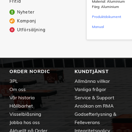
Fritid
Material: Aluminium
Färg: Aluminium
Nyheter
Produktdokument
Kampanj
Manual
Utförsäljning
ORDER NORDIC
KUNDTJÄNST
3PL
Allmänna villkor
Om oss
Vanliga frågor
Vår historia
Service & Support
Hållbarhet
Ansökan om RMA
Visselblåsning
Godsefterlysning &
Jobba hos oss
Felleverans
Aktuellt på Order
Integritetspolicy