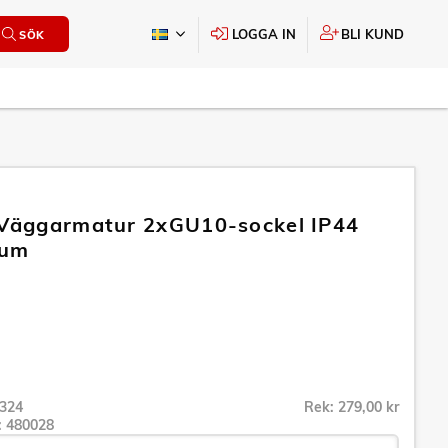
LOGGA IN
BLI KUND
SÖK
 Väggarmatur 2xGU10-sockel IP44
ium
324
Rek: 279,00 kr
r:
480028