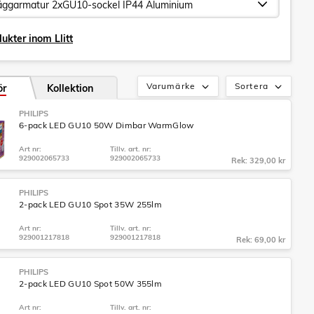
ukter inom Llitt
Varumärke
Sortera
ör
Kollektion
PHILIPS
6-pack LED GU10 50W Dimbar WarmGlow
Art nr:
Tillv. art. nr:
929002065733
929002065733
Rek: 329,00 kr
PHILIPS
2-pack LED GU10 Spot 35W 255lm
Art nr:
Tillv. art. nr:
929001217818
929001217818
Rek: 69,00 kr
PHILIPS
2-pack LED GU10 Spot 50W 355lm
Art nr:
Tillv. art. nr: