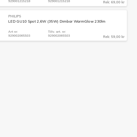
929001215218
929001215218
Rek: 69,00 kr
PHILIPS
LED GU10 Spot 2,6W (35W) Dimbar WarmGlow 230lm
Art nr:
Tillv. art. nr:
929002065503
929002065503
Rek: 59,00 kr