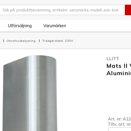
Utförsäljning
Varumärken
g
Utomhusbelysning
Trädgårdsbel. 230V
LLITT
Mats II
Alumin
Art. nr:
A12
Tillv. art. n