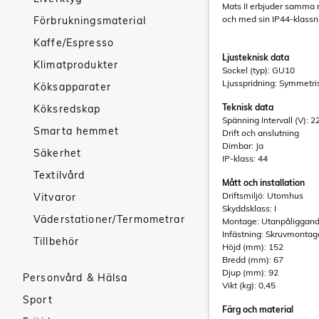
Mats II erbjuder samma m
och med sin IP44-klassnin
Förbrukningsmaterial
Kaffe/Espresso
Ljusteknisk data
Klimatprodukter
Sockel (typ): GU10
Ljusspridning: Symmetri
Köksapparater
Teknisk data
Köksredskap
Spänning Intervall (V): 2
Smarta hemmet
Drift och anslutning
Dimbar: Ja
Säkerhet
IP-klass: 44
Textilvård
Mått och installation
Driftsmiljö: Utomhus
Vitvaror
Skyddsklass: I
Väderstationer/Termometrar
Montage: Utanpåliggan
Infästning: Skruvmontag
Tillbehör
Höjd (mm): 152
Bredd (mm): 67
Djup (mm): 92
Personvård & Hälsa
Vikt (kg): 0,45
Sport
Färg och material