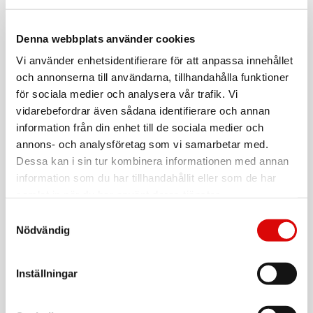
Art. nr:
14227
Tillv. art. nr:
14227
EAN-kod:
Denna webbplats använder cookies
7330545142273
För hel kartong beställ:
Vi använder enhetsidentifierare för att anpassa innehållet
10
och annonserna till användarna, tillhandahålla funktioner
Nexa MCMR-2000 Inbyggnadsmottagare 2000W
för sociala medier och analysera vår trafik. Vi
vidarebefordrar även sådana identifierare och annan
Inbyggnadsmottagare för styrning På/Av. Kan anslutas till
information från din enhet till de sociala medier och
befintlig strömbrytare med 230 VAC styrning. Relä med
nollgenomgångsbrytning för optimal livslängd. Mottagaren är
annons- och analysföretag som vi samarbetar med.
kompatibel med alla självlärande System Nexa
Dessa kan i sin tur kombinera informationen med annan
fjärrkontroller, Nexa Smart Hub och Nexa Bridge X.
information som du har tillhandahållit eller som de har
Läs mer
- Styr På/Av, exempelvis belysning, elradiatorer och mindre
samlat in när du har använt deras tjänster.
motorer
- Mottagaren behöver både fas och nolla
Samtyckesval
- 32 minnesplatser
Nödvändig
Varumärke
Sortera
- Smart Mode* kompatibel
- Kompatibel med Nexa Bridge X och Nexa smart hub
Tillbehör
Inställningar
*SMART MODE FUNKTION. Med enheter som har stöd för
”Smart Mode” kan du spara upp till 3 olika favoritscenarion
NEXA
som enkelt aktiveras med en Nexa ”Smart Mode” sändare.
MYCT-2107 Fjärrkontroll med magnetfäste 4-
kanaler 433 MHz