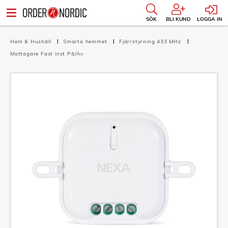
SÖK
BLI KUND
LOGGA IN
Hem & Hushåll
Smarta hemmet
Fjärrstyrning 433 MHz
Mottagare Fast inst På/Av