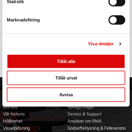
Statistik
Strömkälla: 220–240 VAC~50Hz
Art nr:
A13854
Max. last: 2000 W resistiv last
Tillv. art. nr:
Protokoll: System Nexa (433,92 MHz)
14664
Rek: 249,00 kr
Marknadsföring
Räckvidd: Upp till 30 m
Minnesplatser: 32
Egenförbrukning: < 1 W i viloläge
NEXA
IP klassificering: För inomhusbruk
Nexa Bridge 3
Mått, B x H x D: 48 x 48 x 25 mm
Visa detaljer
Art nr:
A13291
Produktdokument
Tillv. art. nr:
14960
Rek: 1 299,00 kr
Tillåt alla
Tillåt urval
ORDER NORDIC
KUNDTJÄNST
Avvisa
3PL
Allmänna villkor
Om oss
Vanliga frågor
Vår historia
Service & Support
Hållbarhet
Ansökan om RMA
Visselblåsning
Godsefterlysning & Felleverans