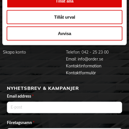
Hållbarhet
Ansökan om RMA
Tillåt alla
Färg: Svart
Visselblåsning
Godsefterlysning & Felleverans
Garanti: 2år
Jobba hos oss
Integritetspolicy
Tillåt urval
Levereras med kabel: USB-3-micro (USB 3.1 Gen 1) till USB-
Aktuellt på Order
Om cookies
A
Varumärken
Avvisa
Systemkrav: (Operativsystem)
- Windows 10 / 8 / 7 / Vista / XP
BLI KUND
KONTAKTA OSS
- Mac OS 10.2.8 eller nyare
- Linux Kernel 2.6.30 eller nyare
Skapa konto
Telefon:
042 - 25 23 00
Email:
info@order.se
Kontaktinformation
Kontaktformulär
NYHETSBREV & KAMPANJER
Email address
*
Företagsnamn
*