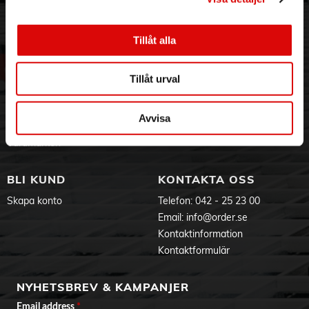
ORDER NORDIC
KUNDTJÄNST
3PL
Allmänna villkor
Tillåt alla
Om oss
Vanliga frågor
Vår historia
Service & Support
Hållbarhet
Ansökan om RMA
Tillåt urval
Visselblåsning
Godsefterlysning & Felleverans
Jobba hos oss
Integritetspolicy
Avvisa
Aktuellt på Order
Om cookies
Varumärken
BLI KUND
KONTAKTA OSS
Skapa konto
Telefon:
042 - 25 23 00
Email:
info@order.se
Kontaktinformation
Kontaktformulär
NYHETSBREV & KAMPANJER
Email address
*