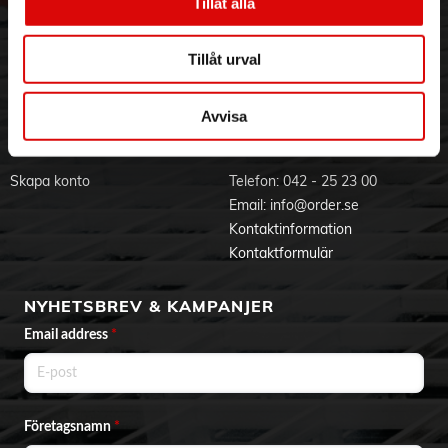
Hållbarhet
Ansökan om RMA
Tillåt alla
Visselblåsning
Godsefterlysning & Felleverans
Jobba hos oss
Integritetspolicy
Tillåt urval
Aktuellt på Order
Om cookies
Varumärken
Avvisa
BLI KUND
KONTAKTA OSS
Skapa konto
Telefon:
042 - 25 23 00
Email:
info@order.se
Kontaktinformation
Kontaktformulär
NYHETSBREV & KAMPANJER
Email address
*
Företagsnamn
*