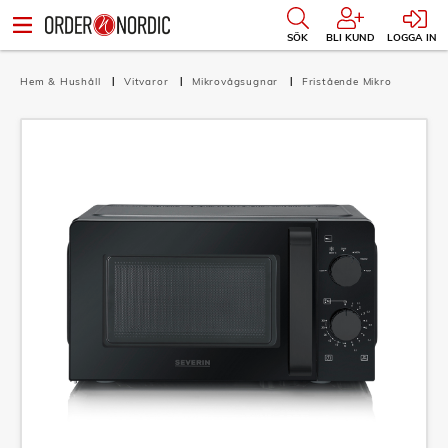
SÖK
BLI KUND
LOGGA IN
Hem & Hushåll
Vitvaror
Mikrovågsugnar
Fristående Mikro