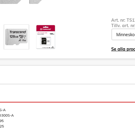
Art. nr:
TS1
Tillv. art. n
Se alla pro
S-A
D300S-A
95
25