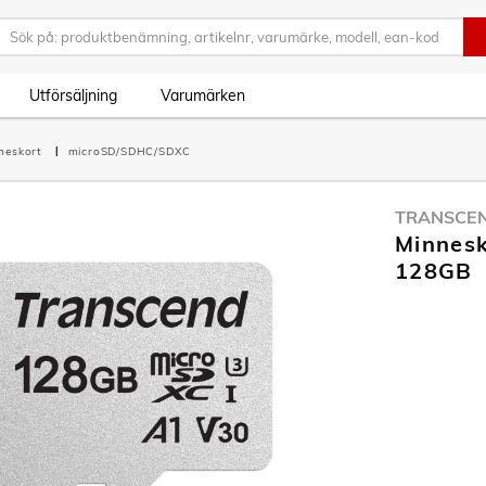
Utförsäljning
Varumärken
neskort
microSD/SDHC/SDXC
TRANSCE
Minnes
128GB