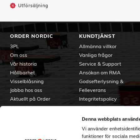
Utförsäljning
ORDER NORDIC
KUNDTJÄNST
3PL
Allmänna villkor
Om oss
Vanliga frågor
Vår historia
Service & Support
Hållbarhet
Ansökan om RMA
Visselblåsning
Godsefterlysning &
Jobba hos oss
Felleverans
Aktuellt på Order
Integritetspolicy
Varumärken
Om cookies
Denna webbplats använde
Vi använder enhetsidentifie
funktioner för sociala medi