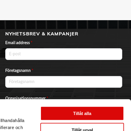
NYHETSBREV & KAMPANJER
Email address
*
Företagsnamn
*
Organisationsnummer
*
Tillåt alla
illhandahålla
Ja, jag vill prenumerera på nyhetsbrevet.
ifierare och
Tillåt urval