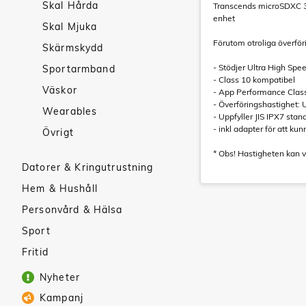
Skal Hårda
Transcends microSDXC 300
enhet
Skal Mjuka
Förutom otroliga överför
Skärmskydd
- Stödjer Ultra High Spe
Sportarmband
- Class 10 kompatibel
Väskor
- App Performance Class
- Överföringshastighet: U
Wearables
- Uppfyller JIS IPX7 stan
- inkl adapter för att k
Övrigt
* Obs! Hastigheten kan 
Datorer & Kringutrustning
Hem & Hushåll
Personvård & Hälsa
Sport
Fritid
Nyheter
Kampanj