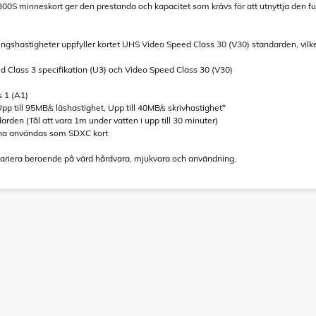
S minneskort ger den prestanda och kapacitet som krävs för att utnyttja den ful
ingshastigheter uppfyller kortet UHS Video Speed Class 30 (V30) standarden, vil
ed Class 3 specifikation (U3) och Video Speed Class 30 (V30)
 1 (A1)
pp till 95MB/s läshastighet, Upp till 40MB/s skrivhastighet*
darden (Tål att vara 1m under vatten i upp till 30 minuter)
unna användas som SDXC kort
variera beroende på värd hårdvara, mjukvara och användning.