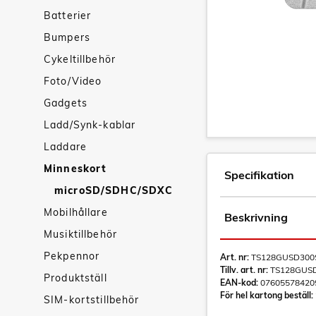
Batterier
Bumpers
Cykeltillbehör
Foto/Video
Gadgets
Ladd/Synk-kablar
Laddare
Minneskort
Specifikation
microSD/SDHC/SDXC
Mobilhållare
Beskrivning
Musiktillbehör
Pekpennor
Art. nr:
TS128GUSD300
Tillv. art. nr:
TS128GUS
Produktställ
EAN-kod:
07605578420
För hel kartong beställ:
SIM-kortstillbehör