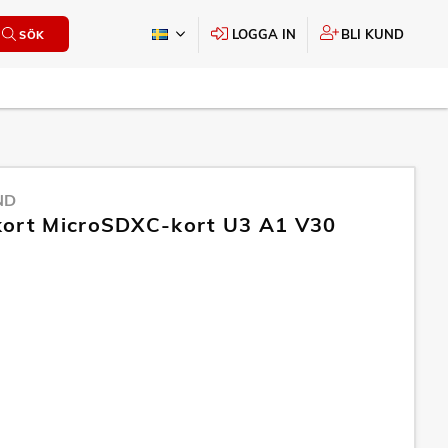
LOGGA IN
BLI KUND
SÖK
ND
kort MicroSDXC-kort U3 A1 V30