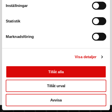
Inställningar
Produktdokument
Art nr:
6032101402
Tillv. art. nr:
6032101402
Rek: 49,00 kr
Statistik
KAMPANJ
NEXA
MJLR-2000 Inbyggnadsmottagare 1000W
Marknadsföring
Motor/jalusi/projektorduk
Art nr:
14248
Tillv. art. nr:
14248
Rek: 249,00 kr
Visa detaljer
NEXA
Nexa Bridge 3
Tillåt alla
Art nr:
A13291
Tillåt urval
Tillv. art. nr:
14960
Rek: 1 299,00 kr
Avvisa