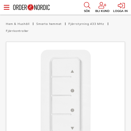
SÖK
BLI KUND
LOGGA IN
Hem & Hushåll
Smarta hemmet
Fjärrstyrning 433 MHz
Fjärrkontroller