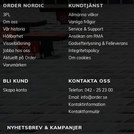
ORDER NORDIC
KUNDTJÄNST
3PL
Allmänna villkor
Om oss
Vanliga frågor
Vår historia
Service & Support
Hållbarhet
Ansökan om RMA
Visselblåsning
Godsefterlysning & Felleverans
Jobba hos oss
Integritetspolicy
Aktuellt på Order
Om cookies
Varumärken
BLI KUND
KONTAKTA OSS
Skapa konto
Telefon:
042 - 25 23 00
Email:
info@order.se
Kontaktinformation
Kontaktformulär
NYHETSBREV & KAMPANJER