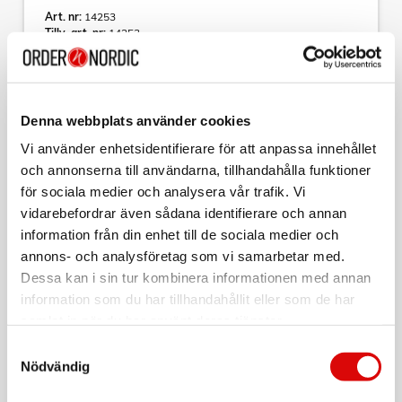
Art. nr:
14253
Tillv. art. nr:
14253
EAN-kod:
7330545142532
För hel kartong beställ:
10
Denna webbplats använder cookies
Nexa MJLT-2005 Fjärrkontroll till MJLR-2000 (styrning av
markiser, filmdukar, rullgardiner)
Vi använder enhetsidentifierare för att anpassa innehållet
och annonserna till användarna, tillhandahålla funktioner
Fjärrkontroll med magnetiskt väggfäste för styrning av MJLR-
för sociala medier och analysera vår trafik. Vi
2000 inbyggnadsmottagare för markiser, filmdukar,
rullgardiner m.m.
vidarebefordrar även sådana identifierare och annan
Styr upp/ut, ned/in och stopp vid valfri position samt två
information från din enhet till de sociala medier och
Läs mer
programmerbara förval.
annons- och analysföretag som vi samarbetar med.
- Styr MJLR-2000
Dessa kan i sin tur kombinera informationen med annan
- 2 programmerbara förinställningar
information som du har tillhandahållit eller som de har
- Vägghållare med magnetfäste
Varumärke
Sortera
samlat in när du har använt deras tjänster.
Strömkälla: Batteri, 1 x CR2032 (ingår)
Samtyckesval
Protokoll: System Nexa (433,92 MHz)
Tillbehör
Nödvändig
Räckvidd: Upp till 30 m
IP klassificering: För inomhusbruk
VARTA
Mått, B x H x D: 60 x 110 x 15 mm
CR2032 3V Lithium Knappcellsbatteri 2-pack