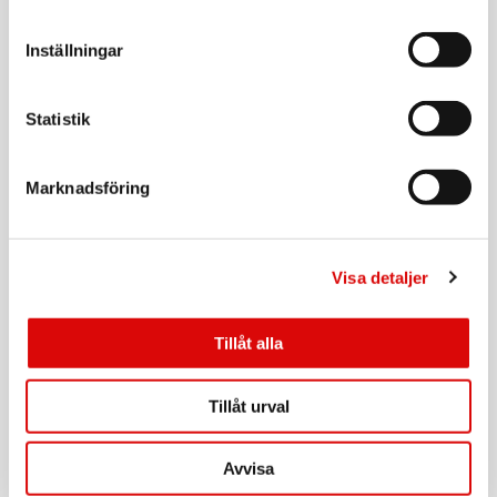
LOGILINK
Crimptång 8/8 RJ45 Modulär
Inställningar
Art nr:
WZ0004
Statistik
Tillv. art. nr:
WZ0004
Rek: 179,00 kr
Marknadsföring
LOGILINK
Verktygskit för nätverk Small
Art nr:
WZ0012
Visa detaljer
Tillv. art. nr:
WZ0012
Rek: 329,00 kr
Tillåt alla
LOGILINK
Kabeltestare RJ45
Art nr:
Tillåt urval
WZ0010
Tillv. art. nr:
WZ0010
Rek: 149,00 kr
Avvisa