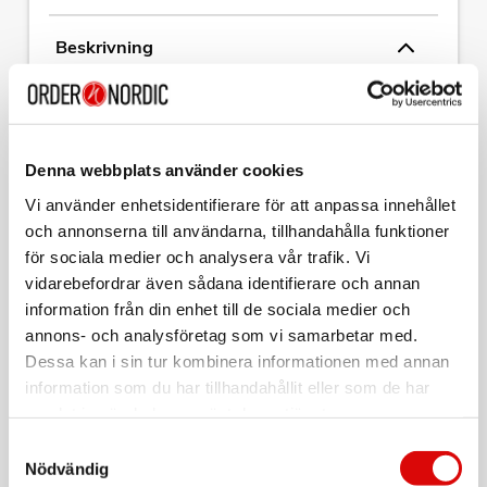
Beskrivning
Art. nr:
MP0023
Tillv. art. nr:
MP0023
EAN-kod:
4052792027563
Denna webbplats använder cookies
Vi använder enhetsidentifierare för att anpassa innehållet
CAT6-modularplugg, oskärmad
Kit med RJ45-modularplugg, böjskydd och guide plate
och annonserna till användarna, tillhandahålla funktioner
för sociala medier och analysera vår trafik. Vi
Specifikation:
vidarebefordrar även sådana identifierare och annan
- För rund, oskärmad CAT6-kabel
- Guldpläterad
information från din enhet till de sociala medier och
- Med guide plate
annons- och analysföretag som vi samarbetar med.
Läs mer
- Med grå böjskydd
Dessa kan i sin tur kombinera informationen med annan
Paketet innehåller 100st
information som du har tillhandahållit eller som de har
samlat in när du har använt deras tjänster.
Varumärke
Sortera
Samtyckesval
Nödvändig
Tillbehör