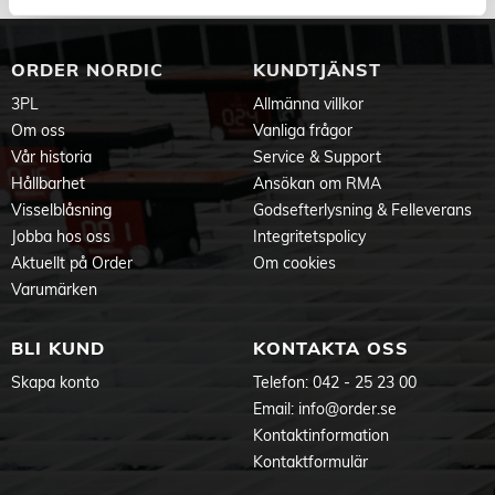
ORDER NORDIC
KUNDTJÄNST
3PL
Allmänna villkor
Om oss
Vanliga frågor
Vår historia
Service & Support
Hållbarhet
Ansökan om RMA
Visselblåsning
Godsefterlysning & Felleverans
Jobba hos oss
Integritetspolicy
Aktuellt på Order
Om cookies
Varumärken
BLI KUND
KONTAKTA OSS
Skapa konto
Telefon:
042 - 25 23 00
Email:
info@order.se
Kontaktinformation
Kontaktformulär