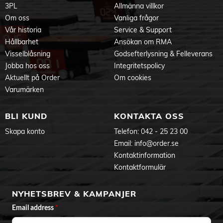
3PL
Allmänna villkor
Om oss
Vanliga frågor
Vår historia
Service & Support
Hållbarhet
Ansökan om RMA
Visselblåsning
Godsefterlysning & Felleverans
Jobba hos oss
Integritetspolicy
Aktuellt på Order
Om cookies
Varumärken
BLI KUND
KONTAKTA OSS
Skapa konto
Telefon:
042 - 25 23 00
Email:
info@order.se
Kontaktinformation
Kontaktformulär
NYHETSBREV & KAMPANJER
Email address
*