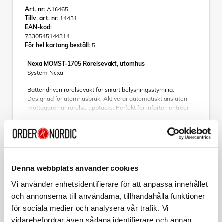
Art. nr:
A16465
Tillv. art. nr:
14431
EAN-kod:
7330545144314
För hel kartong beställ:
5
Nexa MOMST-1705 Rörelsevakt, utomhus
System Nexa
Batteridriven rörelsevakt för smart belysningsstyrning.
Designad för utomhusbruk. Aktiverar automatiskt ansluten
mottagare när rörelse upptäcks. Perfekt för infarter, entréer
och trädgårdar.
Läs mer
▪ Kompatibel med System Nexaoch System Nexa2
• IP44-klassad, tålig mot regn och damm
• Batteritid upp till ca 2 år vid normal användning
• Justerbar detekteringsvinkel och riktning för optimal
Varumärke
Sortera
Denna webbplats använder cookies
täckning
• Tre ljusnivålägen (dag/natt/automatisk)
Vi använder enhetsidentifierare för att anpassa innehållet
Tillbehör
• Timerfunktion: välj mellan 5 s, 1, 5 eller 10 min
och annonserna till användarna, tillhandahålla funktioner
• LED-indikering för låg batterinivå
VARTA
för sociala medier och analysera vår trafik. Vi
CR2450 3V Lithium Knappcellsbatteri 2-pack
vidarebefordrar även sådana identifierare och annan