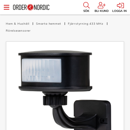
SÖK
BLI KUND
LOGGA IN
Hem & Hushåll
Smarta hemmet
Fjärrstyrning 433 MHz
Rörelsesensorer