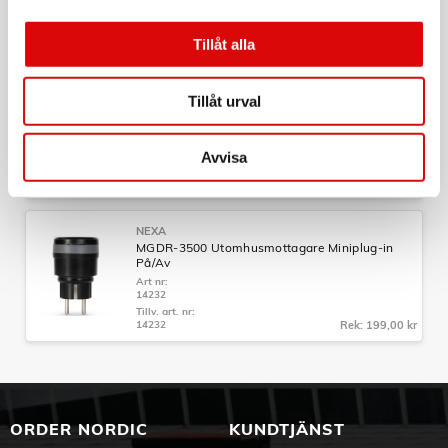
14249
Tillv. art. nr:
14249
Rek: 199,00 kr
Tillåt alla
NEXA
Tillåt urval
MYCR-2300 Plug-in-mottagare På/Av 2300W 1-
pack
Art nr:
14641
Avvisa
Tillv. art. nr:
14641
Rek: 129,00 kr
NEXA
MGDR-3500 Utomhusmottagare Miniplug-in
På/Av
Art nr:
14232
Tillv. art. nr:
14232
Rek: 199,00 kr
ORDER NORDIC
KUNDTJÄNST