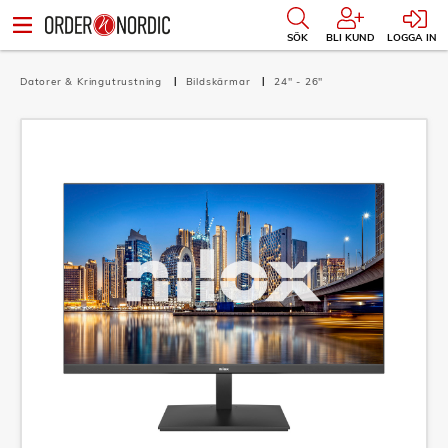
SÖK
BLI KUND
LOGGA IN
Datorer & Kringutrustning
Bildskärmar
24" - 26"