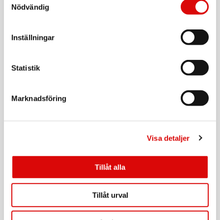
Tillv. art. nr:
Stativ och skruvar
Nödvändig
BP0168
Rek: 1 399,00 kr
12V/2,5A strömadapter
HDMI-kabel
KAMPANJ
LOGILINK
Inställningar
Färg: Svart
Monitorfäste 17-32" 202mm Mellan Svart
Art nr:
A16234
Statistik
Tillv. art. nr:
BP0215
Rek: 279,00 kr
Marknadsföring
KAMPANJ
LOGILINK
Monitorfäste 17-32" med hållare för laptop 12-
17"
Art nr:
A16239
Visa detaljer
Tillv. art. nr:
BP0220
Rek: 549,00 kr
Tillåt alla
KAMPANJ
LOGILINK
Arbetsstation Sit-Stand 13-27"
Tillåt urval
Art nr:
BP0030
Tillv. art. nr:
BP0030
Rek: 1 899,00 kr