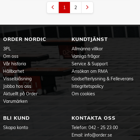
1
2
ORDER NORDIC
KUNDTJÄNST
3PL
Allmänna villkor
Om oss
Vanliga frågor
Vår historia
Service & Support
Hållbarhet
Ansökan om RMA
Visselblåsning
Godsefterlysning & Felleverans
Jobba hos oss
Integritetspolicy
Aktuellt på Order
Om cookies
Varumärken
BLI KUND
KONTAKTA OSS
Skapa konto
Telefon:
042 - 25 23 00
Email:
info@order.se