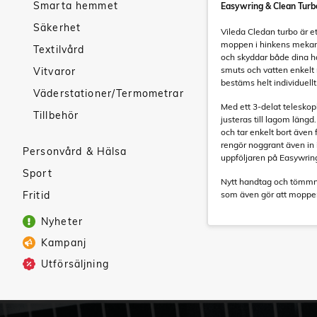
Smarta hemmet
Easywring & Clean Turb
Säkerhet
Vileda Cledan turbo är e
moppen i hinkens mekani
Textilvård
och skyddar både dina hä
smuts och vatten enkelt 
Vitvaror
bestäms helt individuellt
Väderstationer/Termometrar
Med ett 3-delat teleskop
Tillbehör
justeras till lagom län
och tar enkelt bort även
rengör noggrant även in
Personvård & Hälsa
uppföljaren på Easywrin
Sport
Nytt handtag och tömmni
Fritid
som även gör att moppen 
Nyheter
Kampanj
Utförsäljning