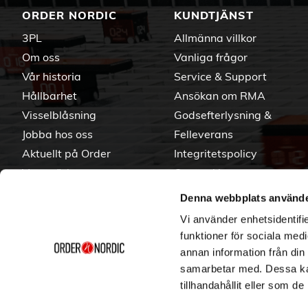
ORDER NORDIC
KUNDTJÄNST
3PL
Allmänna villkor
Om oss
Vanliga frågor
Vår historia
Service & Support
Hållbarhet
Ansökan om RMA
Visselblåsning
Godsefterlysning &
Jobba hos oss
Felleverans
Aktuellt på Order
Integritetspolicy
Varumärken
Om cookies
Denna webbplats använde
Vi använder enhetsidentifie
funktioner för sociala medi
annan information från din
samarbetar med. Dessa kan
tillhandahållit eller som d