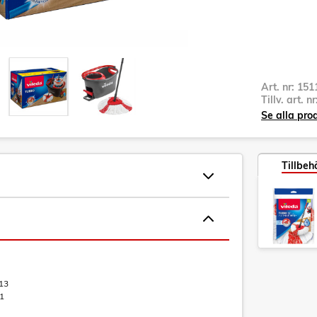
Art. nr:
151
Tillv. art. n
Se alla pro
Tillbeh
13
1