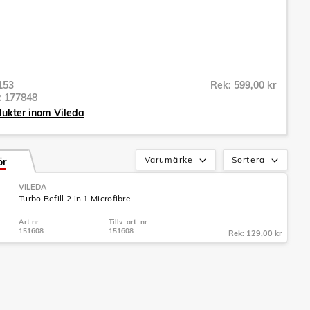
153
Rek: 599,00 kr
r:
177848
dukter inom Vileda
Varumärke
Sortera
ör
VILEDA
Turbo Refill 2 in 1 Microfibre
Art nr:
Tillv. art. nr:
151608
151608
Rek: 129,00 kr