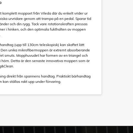
o
tt komplett moppset från Vileda där du enkelt vrider ur
ska urvridare genom att trampa på en pedal. Sparar tid
nder och din rygg. Tack vare rotationskraften pressas
ner i hinken, och den optimala fukthalten av moppen
.
handtag (upp till 130cm teleskopisk) kan skaftet lätt
gd. Den unika mikrofibermoppen är extremt absorberande
 fet smuts. Mopphuvudet har formen av en triangel och
 i hörn. Detta är den senaste innovativa moppen som är
g&Clean.
ng direkt från spannens handtag. Praktiskt bärhandtag
kan ställas rakt upp under förvaring.