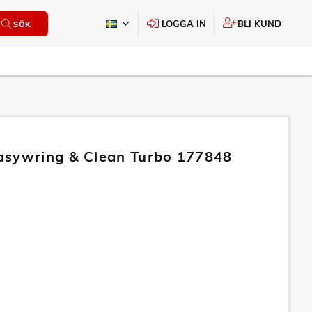
LOGGA IN
BLI KUND
SÖK
sywring & Clean Turbo 177848