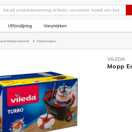
Utförsäljning
Varumärken
are/Städprodukter
Städmoppar
VILEDA
Mopp Ea