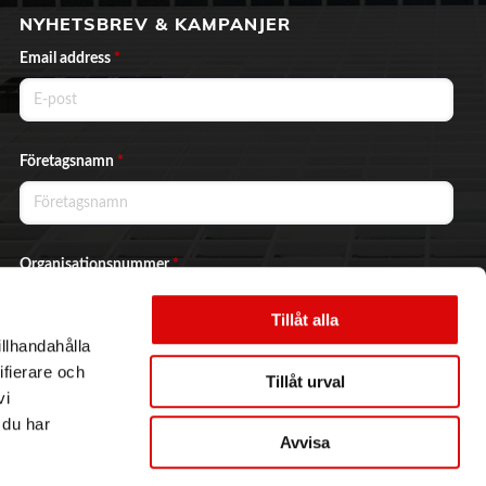
NYHETSBREV & KAMPANJER
Email address
*
Företagsnamn
*
Organisationsnummer
*
Tillåt alla
illhandahålla
Ja, jag vill prenumerera på nyhetsbrevet.
ifierare och
Tillåt urval
vi
 du har
Avvisa
Skicka