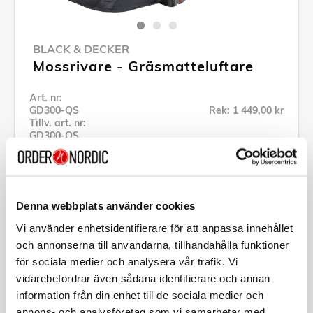
BLACK & DECKER
Mossrivare - Gräsmatteluftare
Art. nr:
GD300-QS
Rek: 1 449,00 kr
Tillv. art. nr:
GD300-QS
Se alla produkter inom Black & Decker
Denna webbplats använder cookies
Specifikation
Vi använder enhetsidentifierare för att anpassa innehållet
och annonserna till användarna, tillhandahålla funktioner
Beskrivning
för sociala medier och analysera vår trafik. Vi
vidarebefordrar även sådana identifierare och annan
Art. nr:
GD300-QS
information från din enhet till de sociala medier och
Tillv. art. nr:
GD300-QS
annons- och analysföretag som vi samarbetar med.