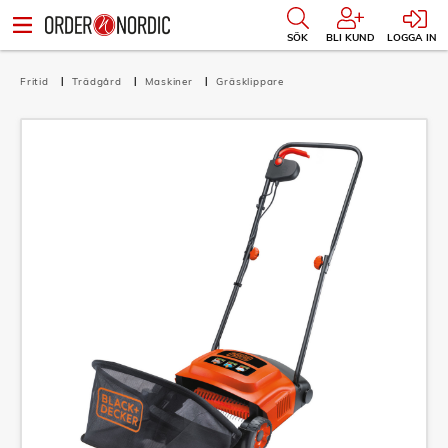
SÖK
BLI KUND
LOGGA IN
Fritid
Trädgård
Maskiner
Gräsklippare