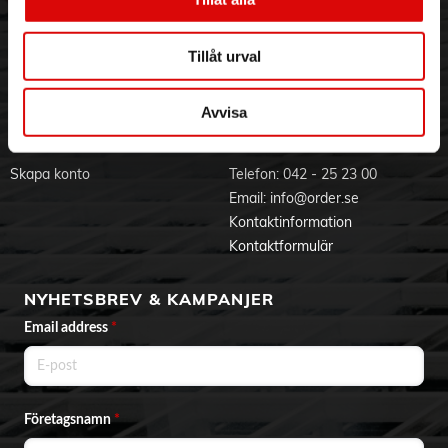
Visselblåsning
Godsefterlysning & Felleverans
Jobba hos oss
Integritetspolicy
Tillåt urval
Aktuellt på Order
Om cookies
Varumärken
Avvisa
BLI KUND
KONTAKTA OSS
Skapa konto
Telefon:
042 - 25 23 00
Email:
info@order.se
Kontaktinformation
Kontaktformulär
NYHETSBREV & KAMPANJER
Email address
*
Företagsnamn
*