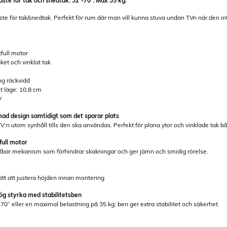
äste för tak och snedtak. 32”-70”. Max 35 kg.
ste för tak/snedtak. Perfekt för rum där man vill kunna stuva undan TVn när den i
tfull motor
ket och vinklat tak
ng räckvidd
llt läge: 10,8 cm
V
ad design samtidigt som det sparar plats
TV:n utom synhåll tills den ska användas. Perfekt för plana ytor och vinklade tak
full motor
llbar mekanism som förhindrar skakningar och ger jämn och smidig rörelse.
ätt att justera höjden innan montering
ög styrka med stabilitetsben
 70“ eller en maximal belastning på 35 kg; ben ger extra stabilitet och säkerhet.