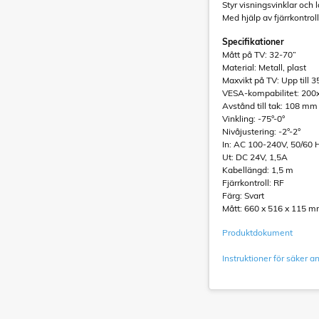
Styr visningsvinklar och 
Med hjälp av fjärrkontroll
Specifikationer
Mått på TV: 32-70”
Material: Metall, plast
Maxvikt på TV: Upp till 3
VESA-kompabilitet: 200
Avstånd till tak: 108 mm
Vinkling: -75°-0°
Nivåjustering: -2°-2°
In: AC 100-240V, 50/60 
Ut: DC 24V, 1,5A
Kabellängd: 1,5 m
Fjärrkontroll: RF
Färg: Svart
Mått: 660 x 516 x 115 
Produktdokument
Instruktioner för säker 