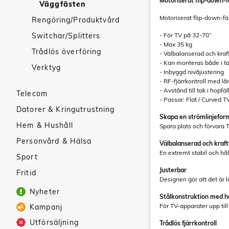
Motoriserat flip-down-f
Väggfästen
Motoriserat flip-down-fä
Rengöring/Produktvård
Switchar/Splitters
- För TV på 32-70”
- Max 35 kg
Trådlös överföring
- Välbalanserad och kraf
- Kan monteras både i ta
Verktyg
- Inbyggd nivåjustering
- RF-fjärrkontroll med lå
- Avstånd till tak i hopfä
Telecom
- Passar: Flat / Curved T
Datorer & Kringutrustning
Skapa en strömlinjeform
Hem & Hushåll
Spara plats och förvara 
Personvård & Hälsa
Välbalanserad och kraft
En extremt stabil och hå
Sport
Justerbar
Fritid
Designen gör att det är l
Nyheter
Stålkonstruktion med h
För TV-apparater upp till
Kampanj
Utförsäljning
Trådlös fjärrkontroll