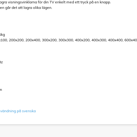
lagra visningsvinklarna för din TV enkelt med ett tryck på en knapp.
en går det att lagra olika lägen.
5kg
x100, 200x200, 200x400, 300x200, 300x300, 400x200, 400x300, 400x400, 600x4
Hz
mm
användning på svenska