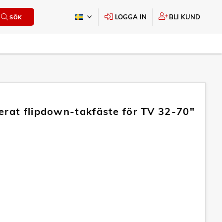
LOGGA IN
BLI KUND
SÖK
erat flipdown-takfäste för TV 32-70"