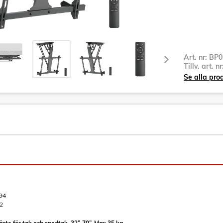
Art. nr:
BP0
Tillv. art. n
Se alla pro
94
2