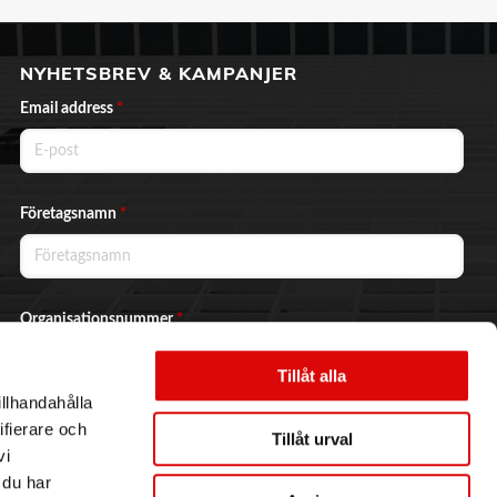
NYHETSBREV & KAMPANJER
Email address
*
Företagsnamn
*
Organisationsnummer
*
Tillåt alla
illhandahålla
Ja, jag vill prenumerera på nyhetsbrevet.
ifierare och
Tillåt urval
vi
 du har