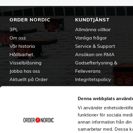
ORDER NORDIC
KUNDTJÄNST
3PL
Allmänna villkor
Om oss
Vanliga frågor
Vår historia
Service & Support
Hållbarhet
Ansökan om RMA
Visselblåsning
Godsefterlysning &
Jobba hos oss
Felleverans
Aktuellt på Order
Integritetspolicy
Varumärken
Om cookies
Denna webbplats använde
Vi använder enhetsidentifie
funktioner för sociala medi
annan information från din
samarbetar med. Dessa kan