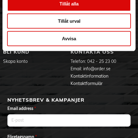
Tillåt alla
- Påse
Hållbarhet
Ansökan om RMA
- 3 års garanti
Visselblåsning
Godsefterlysning & Felleverans
Jobba hos oss
Integritetspolicy
Tillåt urval
Aktuellt på Order
Om cookies
Varumärken
Avvisa
BLI KUND
KONTAKTA OSS
Skapa konto
Telefon:
042 - 25 23 00
Email:
info@order.se
Kontaktinformation
Kontaktformulär
NYHETSBREV & KAMPANJER
Email address
*
Företagsnamn
*