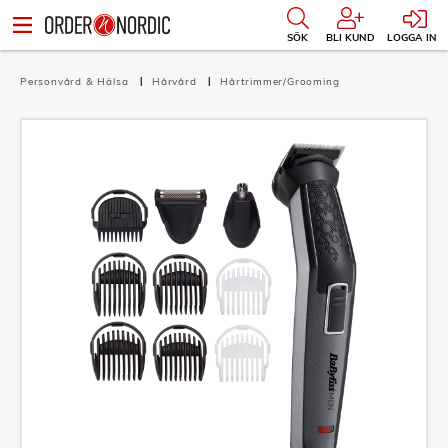
SÖK
BLI KUND
LOGGA IN
Personvård & Hälsa
Hårvård
Hårtrimmer/Grooming