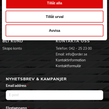
Tillåt alla
- Ställ för förvaring
Hållbarhet
Ansökan om RMA
- Mustaschkam
Visselblåsning
Godsefterlysning & Felleverans
- USB-kabel för laddning
Jobba hos oss
Integritetspolicy
Tillåt urval
- Olja och rengöringsborste
- Instruktionsböcker
Aktuellt på Order
Om cookies
Varumärken
Avvisa
BLI KUND
KONTAKTA OSS
Skapa konto
Telefon:
042 - 25 23 00
Email:
info@order.se
Kontaktinformation
Kontaktformulär
NYHETSBREV & KAMPANJER
Email address
*
Företagsnamn
*