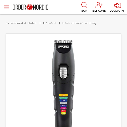
SÖK
BLI KUND
LOGGA IN
Personvård & Hälsa
Hårvård
Hårtrimmer/Grooming