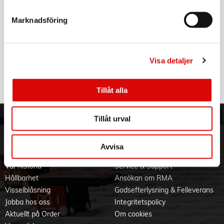
- Design: "Body Grip"
- Verktygsfritt tillbehörsbyte: Ja
Marknadsföring
- Gummigrepp: Ja
- Sladdlängd: 3 m
- Tillbehörsadapter: Ja
- Väska: Ja
- Hållbarhetstestad (ABR- testad): 96 tim
Visa detaljer
Tillåt alla
Tillåt urval
ORDER NORDIC
KUNDTJÄNST
3PL
Allmänna villkor
Avvisa
Om oss
Vanliga frågor
Vår historia
Service & Support
Hållbarhet
Ansökan om RMA
Visselblåsning
Godsefterlysning & Felleverans
Jobba hos oss
Integritetspolicy
Aktuellt på Order
Om cookies