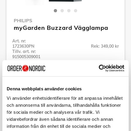
PHILIPS
myGarden Buzzard Vägglampa
Art. nr:
1723630PN
Rek: 349,00 kr
Tillv. art. nr:
915005309001
Se alla produkter inom Philips
Specifikation
Denna webbplats använder cookies
Vi använder enhetsidentifierare för att anpassa innehållet
och annonserna till användarna, tillhandahålla funktioner
Beskrivning
för sociala medier och analysera vår trafik. Vi
vidarebefordrar även sådana identifierare och annan
Art. nr:
1723630PN
information från din enhet till de sociala medier och
Tillv. art. nr: