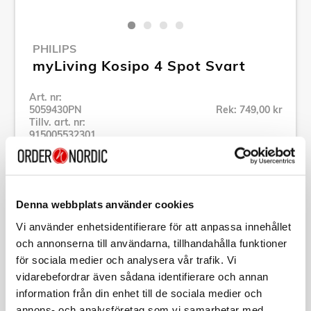
PHILIPS
myLiving Kosipo 4 Spot Svart
Art. nr:
5059430PN
Rek: 749,00 kr
Tillv. art. nr:
915005532301
Se alla produkter inom Philips
Denna webbplats använder cookies
Specifikation
Vi använder enhetsidentifierare för att anpassa innehållet
och annonserna till användarna, tillhandahålla funktioner
Beskrivning
för sociala medier och analysera vår trafik. Vi
vidarebefordrar även sådana identifierare och annan
Art. nr:
5059430PN
information från din enhet till de sociala medier och
Tillv. art. nr:
annons- och analysföretag som vi samarbetar med.