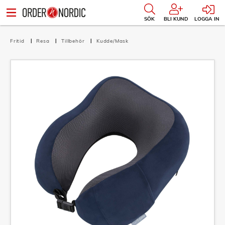
SÖK
BLI KUND
LOGGA IN
Fritid
Resa
Tillbehör
Kudde/Mask