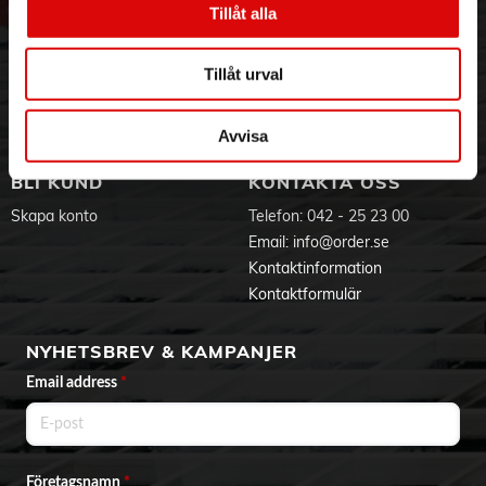
Tillåt alla
Hållbarhet
Ansökan om RMA
Visselblåsning
Godsefterlysning & Felleverans
Jobba hos oss
Integritetspolicy
Tillåt urval
Aktuellt på Order
Om cookies
Varumärken
Avvisa
BLI KUND
KONTAKTA OSS
Skapa konto
Telefon:
042 - 25 23 00
Email:
info@order.se
Kontaktinformation
Kontaktformulär
NYHETSBREV & KAMPANJER
Email address
*
Företagsnamn
*