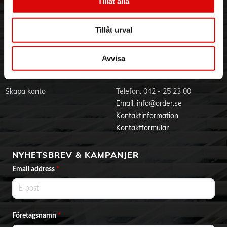
Hållbarhet
Ansökan om RMA
Tillåt alla
Visselblåsning
Godsefterlysning & Felleverans
Jobba hos oss
Integritetspolicy
Tillåt urval
Aktuellt på Order
Om cookies
Varumärken
Avvisa
BLI KUND
KONTAKTA OSS
Skapa konto
Telefon:
042 - 25 23 00
Email:
info@order.se
Kontaktinformation
Kontaktformulär
NYHETSBREV & KAMPANJER
Email address
*
Företagsnamn
*