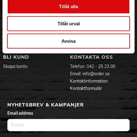
Vår historia
Service & Support
Tillåt alla
Hållbarhet
Ansökan om RMA
Visselblåsning
Godsefterlysning & Felleverans
Tillåt urval
Jobba hos oss
Integritetspolicy
Aktuellt på Order
Om cookies
Varumärken
Avvisa
BLI KUND
KONTAKTA OSS
Skapa konto
Telefon:
042 - 25 23 00
Email:
info@order.se
Kontaktinformation
Kontaktformulär
NYHETSBREV & KAMPANJER
Email address
*