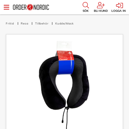
SÖK
BLI KUND
LOGGA IN
Fritid
Resa
Tillbehör
Kudde/Mask