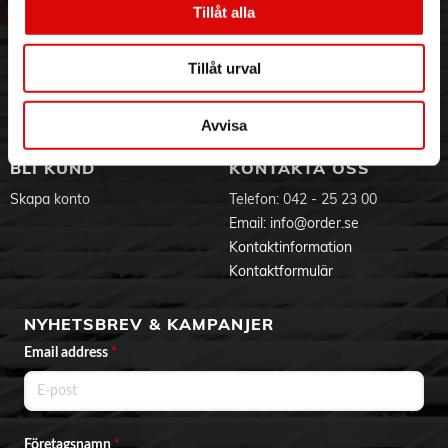
Tillåt alla
Hållbarhet
Ansökan om RMA
Visselblåsning
Godsefterlysning & Felleverans
Jobba hos oss
Integritetspolicy
Tillåt urval
Aktuellt på Order
Om cookies
Varumärken
Avvisa
BLI KUND
KONTAKTA OSS
Skapa konto
Telefon:
042 - 25 23 00
Email:
info@order.se
Kontaktinformation
Kontaktformulär
NYHETSBREV & KAMPANJER
Email address
*
Företagsnamn
*