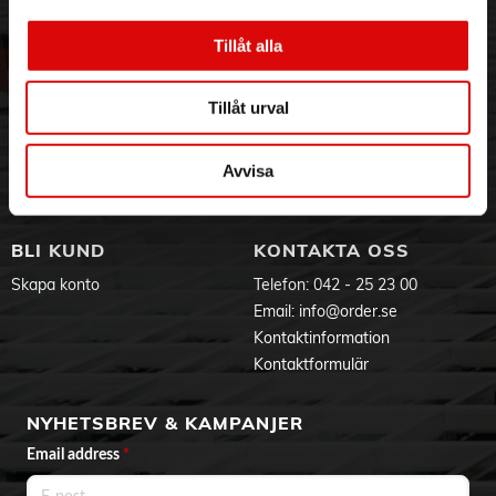
3PL
Allmänna villkor
Om oss
Vanliga frågor
Längd:
Tillåt alla
20 m
Vår historia
Service & Support
Hållbarhet
Ansökan om RMA
Produktdokument
Tillåt urval
Visselblåsning
Godsefterlysning & Felleverans
Jobba hos oss
Integritetspolicy
Aktuellt på Order
Om cookies
Avvisa
Varumärken
BLI KUND
KONTAKTA OSS
Skapa konto
Telefon:
042 - 25 23 00
Email:
info@order.se
Kontaktinformation
Kontaktformulär
NYHETSBREV & KAMPANJER
Email address
*