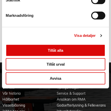
Statistik
Art nr:
4103101414
Tillv. art. nr:
4103101414
Rek: 39,00 kr
Marknadsföring
VARTA
Laddningsbart batteri AAA 1000 mAh 4-pack
Visa detaljer
Art nr:
5703301404
Tillv. art. nr:
5703301404
Rek: 179,00 kr
Tillåt alla
Tillåt urval
ORDER NORDIC
KUNDTJÄNST
Avvisa
3PL
Allmänna villkor
Om oss
Vanliga frågor
Vår historia
Service & Support
Hållbarhet
Ansökan om RMA
Visselblåsning
Godsefterlysning & Felleverans