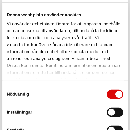
Tillv. art. nr:
ID0120
EAN-kod:
4052792029864
Denna webbplats använder cookies
För hel kartong beställ:
Vi använder enhetsidentifierare för att anpassa innehållet
40
och annonserna till användarna, tillhandahålla funktioner
Trådlöst numeriskt tangentbord
för sociala medier och analysera vår trafik. Vi
vidarebefordrar även sådana identifierare och annan
- Kompakt storlek med 18 tangenter
- 2,4 GHz FSK-teknik
information från din enhet till de sociala medier och
- 34 st tvåvägs RF-kanaler
annons- och analysföretag som vi samarbetar med.
- Räckvidd: Upp till 10 m
Dessa kan i sin tur kombinera informationen med annan
- Batteri: 1x AAA
Läs mer
- RF-bandbredd: 2 MHz
information som du har tillhandahållit eller som de har
- Systemkrav: Windows 2000 / XP / ME / VISTA / 7/8/10
samlat in när du har använt deras tjänster.
- Mått: 82 x 124 x 22 mm
- Vikt: 70 g
Samtyckesval
Varumärke
Sortera
Nödvändig
Saknar du det numeriska tangentbordet på ditt notebook-
tangentbord?
Tillbehör
Detta numeriska tangentbord är enkelt att ansluta via USB
Inställningar
och låter dig använda siffror och funktioner som ett
VARTA
standardtangentbord med integrerad numerisk
Longlife AAA / LR03 Batteri 4-pack
tangentbordsdel.