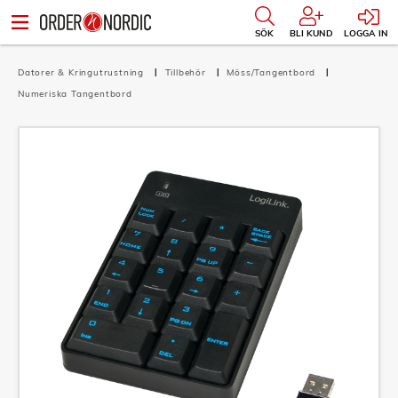
SÖK
BLI KUND
LOGGA IN
Datorer & Kringutrustning
Tillbehör
Möss/Tangentbord
Numeriska Tangentbord