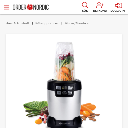
SÖK
BLI KUND
LOGGA IN
Hem & Hushåll
Köksapparater
Mixrar/Blenders