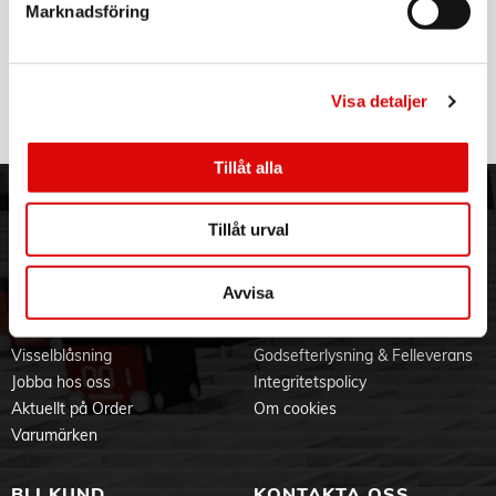
Marknadsföring
Nutrition Blender Extra Flaska 2-pack
- Sladdlängd: 1m
MB100/NB500
- Mått BxH: 16x41,3 cm
Art nr:
- Vikt: 3,2 kg
CHMB100EB
Tillv. art. nr:
Användarmanual
CHMB100EB
Rek: 219,00 kr
Visa detaljer
EU-försäkran
Tillåt alla
Produktblad
ORDER NORDIC
KUNDTJÄNST
Tillåt urval
3PL
Allmänna villkor
Om oss
Vanliga frågor
Avvisa
Vår historia
Service & Support
Hållbarhet
Ansökan om RMA
Visselblåsning
Godsefterlysning & Felleverans
Jobba hos oss
Integritetspolicy
Aktuellt på Order
Om cookies
Varumärken
BLI KUND
KONTAKTA OSS