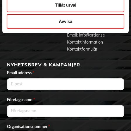
Varumärken
Tillåt urval
BLI KUND
KONTAKTA OSS
Avvisa
Skapa konto
Telefon:
042 - 25 23 00
Email:
info@order.se
Kontaktinformation
Kontaktformulär
NYHETSBREV & KAMPANJER
Email address
*
Företagsnamn
*
Organisationsnummer
*