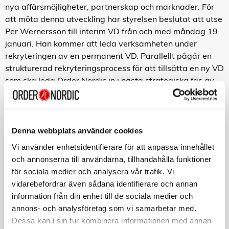
nya affärsmöjligheter, partnerskap och marknader. För
att möta denna utveckling har styrelsen beslutat att utse
Per Wernersson till interim VD från och med måndag 19
januari. Han kommer att leda verksamheten under
rekryteringen av en permanent VD. Parallellt pågår en
strukturerad rekryteringsprocess för att tillsätta en ny VD
som ska leda Order Nordic in i nästa strategiska fas av
bolagets utveckling.
Styrelsen vill rikta ett varmt tack till Christian Beck för
hans mångåriga engagemang och värdefulla insatser
Denna webbplats använder cookies
under tiden i bolaget. Under sina 30 år i verksamheten
Vi använder enhetsidentifierare för att anpassa innehållet
har han varit en viktig del av Order Nordics utveckling
och annonserna till användarna, tillhandahålla funktioner
och bidragit med stort driv och engagemang.
för sociala medier och analysera vår trafik. Vi
Order Nordic kommer fortsatt att utveckla affären och
vidarebefordrar även sådana identifierare och annan
fördjupa samarbetet med kunder och partners som en
information från din enhet till de sociala medier och
viktig del av bolagets framtida tillväxt.
annons- och analysföretag som vi samarbetar med.
Dessa kan i sin tur kombinera informationen med annan