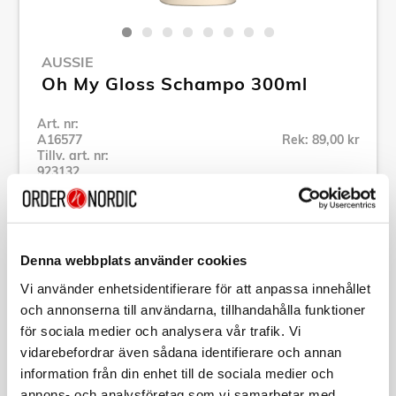
AUSSIE
Oh My Gloss Schampo 300ml
Art. nr:
A16577
Rek: 89,00 kr
Tillv. art. nr:
923132
Se alla produkter inom Aussie
Denna webbplats använder cookies
Specifikation
Vi använder enhetsidentifierare för att anpassa innehållet
och annonserna till användarna, tillhandahålla funktioner
Beskrivning
för sociala medier och analysera vår trafik. Vi
vidarebefordrar även sådana identifierare och annan
Art. nr:
A16577
information från din enhet till de sociala medier och
Tillv. art. nr:
923132
annons- och analysföretag som vi samarbetar med.