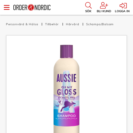
SÖK
BLI KUND
LOGGA IN
Personvård & Hälsa
Tillbehör
Hårvård
Schampo/Balsam