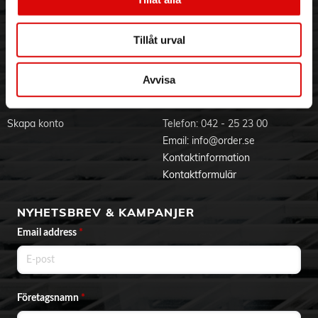
härlig glans! Hej glans!
Visselblåsning
Godsefterlysning & Felleverans
- Ikoniska aussie-dofter: läckra, lekfulla och sprudlande
Jobba hos oss
Integritetspolicy
dofter med inslag av jordgubb, apelsin och vanilj, för hår som
Tillåt urval
doftar gudomligt
Aktuellt på Order
Om cookies
- För extra återfuktning och glans: följ upp med aussie oh my
Varumärken
gloss balsam eller oh my gloss mask. Avsluta med oh my
Avvisa
gloss leave-in-serum för ännu mer glans. Voilà!
BLI KUND
KONTAKTA OSS
Skapa konto
Telefon:
042 - 25 23 00
Email:
info@order.se
Kontaktinformation
Kontaktformulär
NYHETSBREV & KAMPANJER
Email address
*
Företagsnamn
*