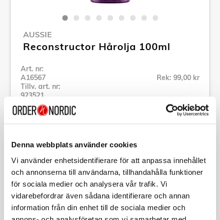
AUSSIE
Reconstructor Hårolja 100ml
Art. nr:
A16567
Rek: 99,00 kr
Tillv. art. nr:
923521
Se alla produkter inom Aussie
Denna webbplats använder cookies
Specifikation
Vi använder enhetsidentifierare för att anpassa innehållet
och annonserna till användarna, tillhandahålla funktioner
Beskrivning
för sociala medier och analysera vår trafik. Vi
vidarebefordrar även sådana identifierare och annan
Art. nr:
A16567
information från din enhet till de sociala medier och
Tillv. art. nr:
923521
annons- och analysföretag som vi samarbetar med.