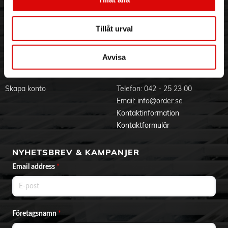
- Aussie sätt att använda: letar du efter den håroljan?
Visselblåsning
Godsefterlysning & Felleverans
Använd den på fuktigt eller torrt hår, varje dag eller när ditt
Jobba hos oss
Integritetspolicy
hår behöver extra glans och återfuktning
Tillåt urval
- För extra reparation: för att återuppliva torrt och skadat hår
Aktuellt på Order
Om cookies
som behöver seriös omtanke, använd hela mighty mega-
Varumärken
kollektionen
Avvisa
BLI KUND
KONTAKTA OSS
Skapa konto
Telefon:
042 - 25 23 00
Email:
info@order.se
Kontaktinformation
Kontaktformulär
NYHETSBREV & KAMPANJER
Email address
*
Företagsnamn
*