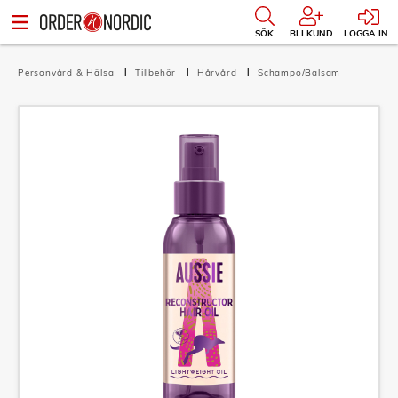
SÖK
BLI KUND
LOGGA IN
Personvård & Hälsa
Tillbehör
Hårvård
Schampo/Balsam