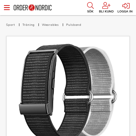
SÖK
BLI KUND
LOGGA IN
Sport
Träning
Wearables
Pulsband