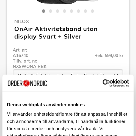
NILOX
OnAir Aktivitetsband utan
display Svart + Silver
Art. nr:
A16740
Rek: 599,00 kr
Tillv. art. nr:
NXSWONAIRBK
Se alla produkter inom Nilox
Denna webbplats använder cookies
Vi använder enhetsidentifierare för att anpassa innehållet
Specifikation
och annonserna till användarna, tillhandahålla funktioner
för sociala medier och analysera vår trafik. Vi
Beskrivning
vidarebefordrar även sådana identifierare och annan