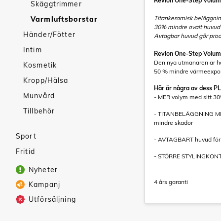
Revlon One-Step Volum
Skäggtrimmer
Titankeramisk beläggnin
Varmluftsborstar
30% mindre ovalt huvud 
Händer/Fötter
Avtagbar huvud gör produ
Intim
Revlon One-Step Volum
Den nya utmanaren är hä
Kosmetik
50 % mindre värmeexpone
Kropp/Hälsa
Här är några av dess P
Munvård
- MER volym med sitt 30%
Tillbehör
- TITANBELÄGGNING MED 
mindre skador
Sport
- AVTAGBART huvud för e
Fritid
- STÖRRE STYLINGKONTRO
Nyheter
4 års garanti
Kampanj
Utförsäljning