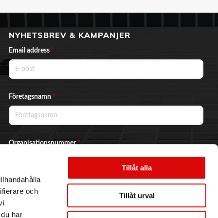
NYHETSBREV & KAMPANJER
Email address
*
Företagsnamn
*
Organisationsnummer
*
Tillåt alla
illhandahålla
Ja, jag vill prenumerera på nyhetsbrevet.
ifierare och
Tillåt urval
vi
 du har