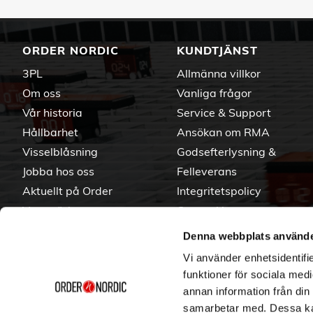
ORDER NORDIC
KUNDTJÄNST
3PL
Allmänna villkor
Om oss
Vanliga frågor
Vår historia
Service & Support
Hållbarhet
Ansökan om RMA
Visselblåsning
Godsefterlysning &
Jobba hos oss
Felleverans
Aktuellt på Order
Integritetspolicy
Varumärken
Om cookies
Denna webbplats använde
Vi använder enhetsidentifie
funktioner för sociala medi
annan information från din
samarbetar med. Dessa kan