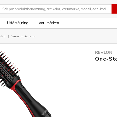
Utförsäljning
Varumärken
vård
Varmluftsborstar
REVLON
One-St