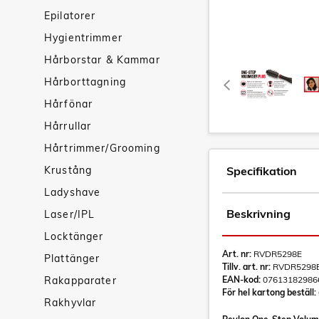
Epilatorer
Hygientrimmer
Hårborstar & Kammar
Hårborttagning
Hårfönar
Hårrullar
Hårtrimmer/Grooming
Krustång
Specifikation
Ladyshave
Beskrivning
Laser/IPL
Locktänger
Art. nr:
RVDR5298E
Plattänger
Tillv. art. nr:
RVDR5298
Rakapparater
EAN-kod:
07613182986
För hel kartong beställ:
Rakhyvlar