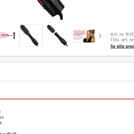
Art. nr:
RVD
Tillv. art. n
Se alla pro
E
63
6