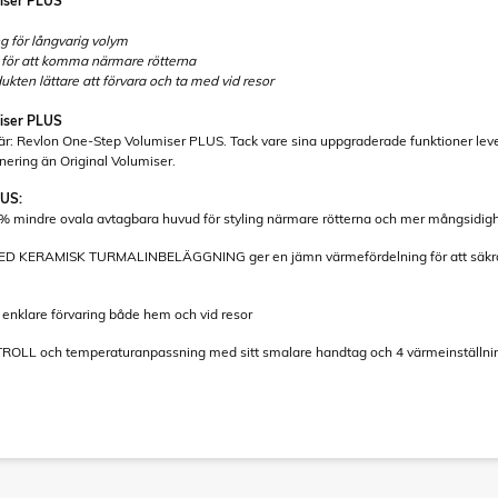
iser PLUS
g för långvarig volym
för att komma närmare rötterna
kten lättare att förvara och ta med vid resor
iser PLUS
r: Revlon One-Step Volumiser PLUS. Tack vare sina uppgraderade funktioner lever
ring än Original Volumiser.
LUS:
 mindre ovala avtagbara huvud för styling närmare rötterna och mer mångsidighet, 
KERAMISK TURMALINBELÄGGNING ger en jämn värmefördelning för att säkra långv
nklare förvaring både hem och vid resor
LL och temperaturanpassning med sitt smalare handtag och 4 värmeinställning