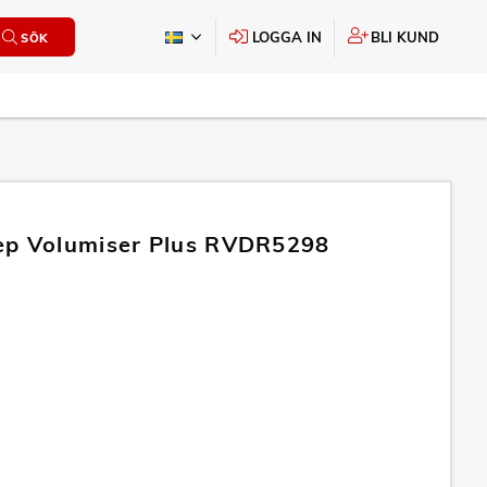
LOGGA IN
BLI KUND
SÖK
ep Volumiser Plus RVDR5298