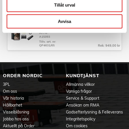
Tillv. art. nr:
QP440/50
Rek: 599,00 kr
Tillåt urval
PHILIPS
Avvisa
OneBlade 360 with Connectivity 5-i-1 Ansikte +
kropp QP4631/65
Art nr:
A15093
Tillv. art. nr:
QP4631/65
Rek: 949,00 kr
ORDER NORDIC
KUNDTJÄNST
3PL
Allmänna villkor
Om oss
Vanliga frågor
Vår historia
Service & Support
Hållbarhet
Ansökan om RMA
Visselblåsning
Godsefterlysning & Felleverans
Jobba hos oss
Integritetspolicy
Aktuellt på Order
Om cookies