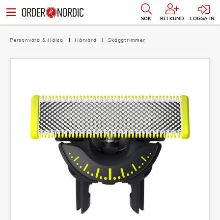
SÖK
BLI KUND
LOGGA IN
Personvård & Hälsa
Hårvård
Skäggtrimmer