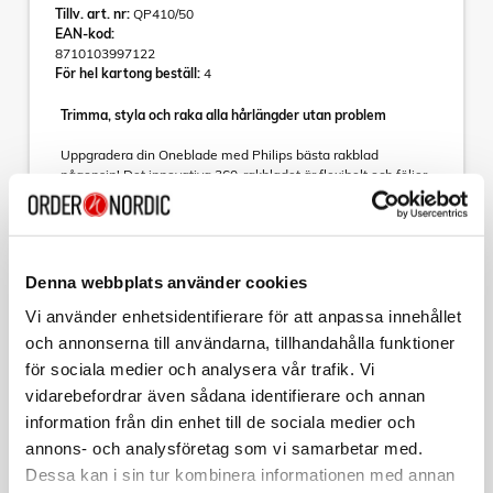
Tillv. art. nr:
QP410/50
EAN-kod:
8710103997122
För hel kartong beställ:
4
Trimma, styla och raka alla hårlängder utan problem
Uppgradera din Oneblade med Philips bästa rakblad
någonsin! Det innovativa 360-rakbladet är flexibelt och följer
ansiktets konturer. Designen ger dig hudkontakt och kontroll.
Det blir enkelt att trimma och raka svåråtkomliga ställen –
med färre drag och ökad komfort (jämfört med QP210).
Läs mer
- Passar på alla OneBlade-handtag
Denna webbplats använder cookies
- Bytesindikator
- Nyhet: 360-rakblad
Vi använder enhetsidentifierare för att anpassa innehållet
- Fixa din stil
Sortera
och annonserna till användarna, tillhandahålla funktioner
- Dubbelsidigt blad
för sociala medier och analysera vår trafik. Vi
- Kan användas i duschen
Kollektion
vidarebefordrar även sådana identifierare och annan
Passar på alla OneBlade-handtag
information från din enhet till de sociala medier och
Passar alla OneBlade handtag (QP25xx, QP26xx, QP27XX,
PHILIPS
OneBlade 360 Ersättningsrakblad QP420/50 2-
QP28XX), OneBlade Pro (QP6504, QP653x, QP654x,
annons- och analysföretag som vi samarbetar med.
pack
QP665x) förutom QP1XXX, QI1XXX, QP652x, QP651x,
Dessa kan i sin tur kombinera informationen med annan
Art nr:
QP662x, QP6505