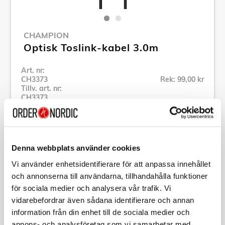
CHAMPION
Optisk Toslink-kabel 3.0m
Art. nr:
CH3373
Rek: 99,00 kr
Tillv. art. nr:
CH3373
Se alla produkter inom Champion
Denna webbplats använder cookies
Specifikation
Vi använder enhetsidentifierare för att anpassa innehållet
och annonserna till användarna, tillhandahålla funktioner
Beskrivning
för sociala medier och analysera vår trafik. Vi
vidarebefordrar även sådana identifierare och annan
Art. nr:
CH3373
information från din enhet till de sociala medier och
Tillv. art. nr:
CH3373
annons- och analysföretag som vi samarbetar med.