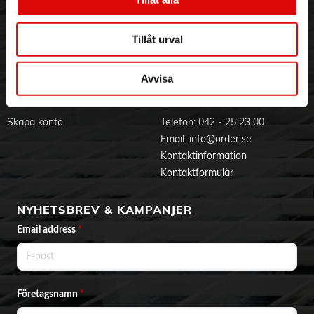
Visselblåsning
Godsefterlysning & Felleverans
Jobba hos oss
Integritetspolicy
Tillåt urval
Aktuellt på Order
Om cookies
Varumärken
Avvisa
BLI KUND
KONTAKTA OSS
Skapa konto
Telefon:
042 - 25 23 00
Email:
info@order.se
Kontaktinformation
Kontaktformulär
NYHETSBREV & KAMPANJER
Email address
*
Företagsnamn
*