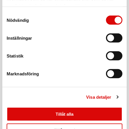
310241
Rek: 299,00 kr
samlat in när du har använt deras tjänster.
Samtyckesval
MAKU
Nödvändig
Kockkniv Pakka wood 20 cm
Art nr:
A15315
Inställningar
Tillv. art. nr:
310238
Rek: 299,00 kr
Statistik
MAKU
Allroundkniv Pakka wood 20 cm
Art nr:
Marknadsföring
A15317
Tillv. art. nr:
310240
Rek: 299,00 kr
Visa detaljer
MAKU
Brödkniv Pakka wood 20 cm
Art nr:
Tillåt alla
A15319
Tillv. art. nr:
310239
Rek: 299,00 kr