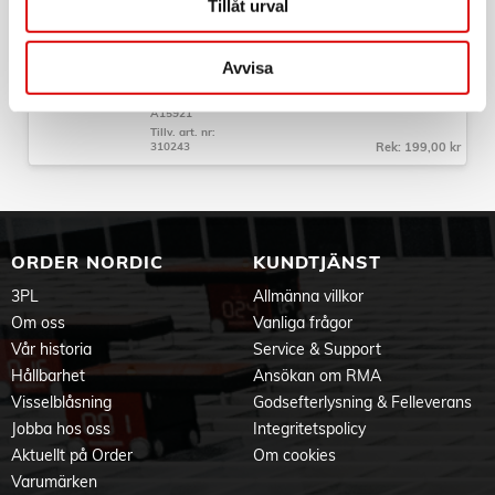
Tillåt urval
MAKU
Skalkniv Pakka wood 9 cm
Avvisa
Art nr:
A15921
Tillv. art. nr:
310243
Rek: 199,00 kr
ORDER NORDIC
KUNDTJÄNST
3PL
Allmänna villkor
Om oss
Vanliga frågor
Vår historia
Service & Support
Hållbarhet
Ansökan om RMA
Visselblåsning
Godsefterlysning & Felleverans
Jobba hos oss
Integritetspolicy
Aktuellt på Order
Om cookies
Varumärken