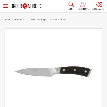
SÖK
BLI KUND
LOGGA IN
Hem & Hushåll
Köksredskap
Köksknivar