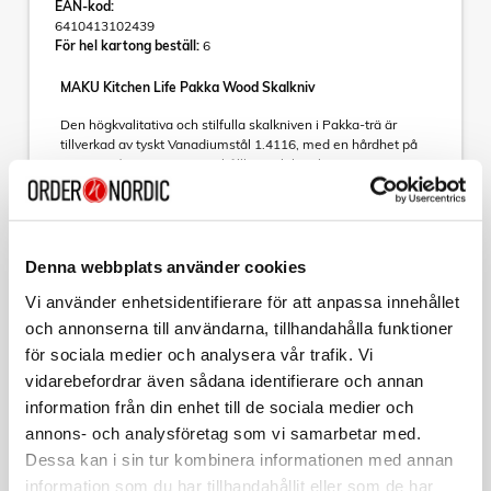
EAN-kod:
6410413102439
För hel kartong beställ:
6
MAKU Kitchen Life Pakka Wood Skalkniv
Den högkvalitativa och stilfulla skalkniven i Pakka-trä är
tillverkad av tyskt Vanadiumstål 1.4116, med en hårdhet på
HRC 56 +/- 2. Detta ger en hållbar och lättskött egg som gör
precisionsarbetet i köket både smidigt och effektivt.
Det vackra och slitstarka handtaget i pakkaträ ger utmärkt
Läs mer
komfort och en exklusiv känsla – perfekt för dig som vill
kombinera funktion och design även i de små
Denna webbplats använder cookies
köksmomenten.
Vi använder enhetsidentifierare för att anpassa innehållet
Sortera
En idealisk kniv för skalning, rensning och detaljerat arbete
och annonserna till användarna, tillhandahålla funktioner
där kontroll och skärpa är avgörande.
för sociala medier och analysera vår trafik. Vi
Kollektion
Endast handdisk rekommenderas.
vidarebefordrar även sådana identifierare och annan
MAKU
information från din enhet till de sociala medier och
Filékniv Pakka wood 20 cm
annons- och analysföretag som vi samarbetar med.
Art nr:
Dessa kan i sin tur kombinera informationen med annan
A15318
information som du har tillhandahållit eller som de har
Tillv. art. nr: