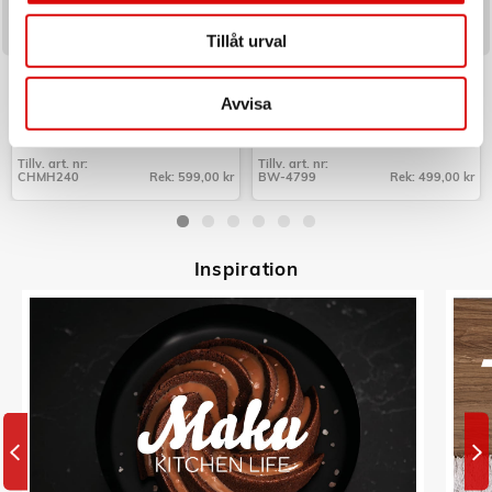
Tillåt urval
CHAMPION
TRISTAR
Mobilhållare Bil QI
Värmekudde uppladdningsbar
60x45cm BW-4799
Avvisa
Art nr:
Art nr:
CHMH240
A15488
Tillv. art. nr:
Tillv. art. nr:
CHMH240
Rek: 599,00 kr
BW-4799
Rek: 499,00 kr
Tillv. art. nr:
Tillv. art. nr:
CHMH240
BW-4799
Inspiratio
n