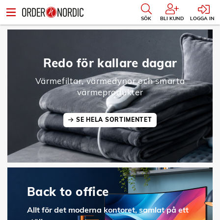
SÖK
BLI KUND
LOGGA IN
Redo för kallare dagar
Värmefiltar, värmedynor och smarta
värmeprodukter
SE HELA SORTIMENTET
Back to office
Allt för det moderna kontoret, samlat på ett