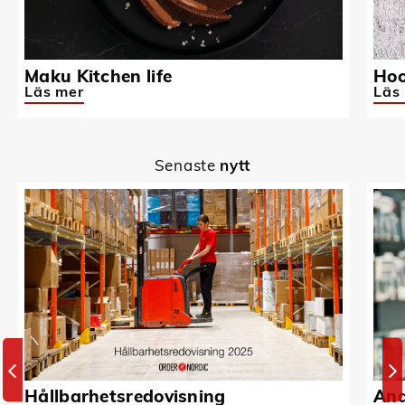
Maku Kitchen life
Hoo
Läs mer
Läs
Senaste
nytt
Hållbarhetsredovisning
And