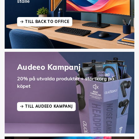
ställe
TILL BACK TO OFFICE
Audeeo Kampanj
20% på utvalda produkter + störtkorg på
köpet
TILL AUDEEO KAMPANJ