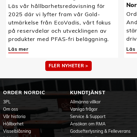
Nor
Läs vår hållbarhetsredovisning för
Ord
2025 där vi lyfter fram vår Gold-
And
utmärkelse från EcoVadis, vårt fokus
stä
på reservdelar och utvecklingen av
driv
produkter med PFAS-fri beläggning.
Läs mer
Läs
FLER NYHETER >
ORDER NORDIC
KUNDTJÄNST
3PL
Allmänna villkor
Om oss
Vanliga frågor
Vår historia
Service & Support
Hållbarhet
Ansökan om RMA
Visselblåsning
Godsefterlysning & Felleverans