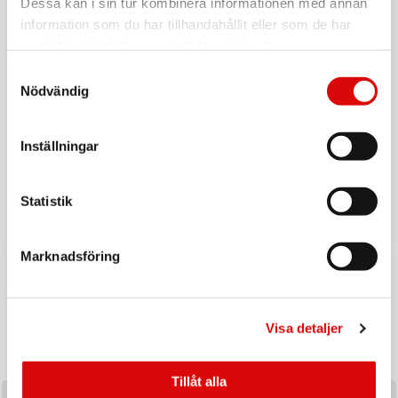
Dessa kan i sin tur kombinera informationen med annan
information som du har tillhandahållit eller som de har
samlat in när du har använt deras tjänster.
Samtyckesval
Nödvändig
Inställningar
Tillbaka till vardagen
Ladda upp inför hösten med ett handplockat sortiment av
Statistik
produkter utvalda för säsongens efterfrågan och
affärsmöjligheter.
Marknadsföring
KAMPANJ
Visa detaljer
Tillåt alla