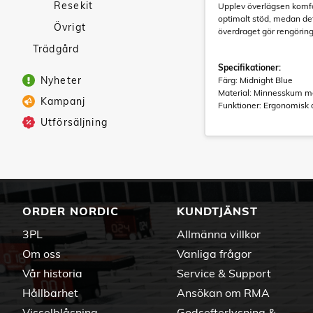
Resekit
Upplev överlägsen komf
optimalt stöd, medan det
Övrigt
överdraget gör rengöring
Trädgård
Specifikationer:
Nyheter
Färg: Midnight Blue
Material: Minnesskum m
Kampanj
Funktioner: Ergonomisk d
Utförsäljning
ORDER NORDIC
KUNDTJÄNST
3PL
Allmänna villkor
Om oss
Vanliga frågor
Vår historia
Service & Support
Hållbarhet
Ansökan om RMA
Visselblåsning
Godsefterlysning &