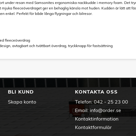
ort under resan med Samsonites ergonomiska nackkudde i memory foam. Det tryc
 mjuka fleeceöverdraget ger en behaglig känsla mot huden. Kudden är lätt att fä
en enkel. Perfekt för både långa flygningar och bilresor.
ed fleeceöverdrag
esign, avtagbart och tvättbart överdrag, tryckknapp för fastsättning
BLI KUND
KONTAKTA OSS
Skapa konto
Telefon:
042 - 25 23 00
Email:
info@order.se
Kontaktinformation
Kontaktformulär