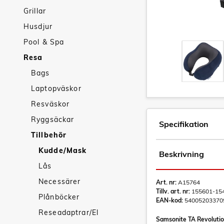
Grillar
Husdjur
Pool & Spa
Resa
Bags
Laptopväskor
Resväskor
Ryggsäckar
Specifikation
Tillbehör
Kudde/Mask
Beskrivning
Lås
Necessärer
Art. nr:
A15764
Tillv. art. nr:
155601-15
Plånböcker
EAN-kod:
54005203370
Reseadaptrar/El
Samsonite TA Revoluti