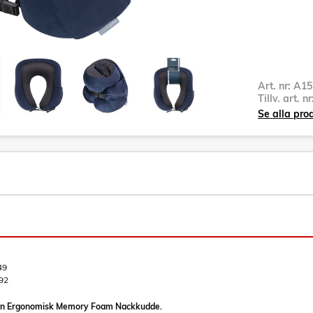
Art. nr:
A15
Tillv. art. n
Se alla pro
49
92
on Ergonomisk Memory Foam Nackkudde.