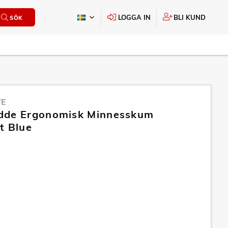
LOGGA IN
BLI KUND
SÖK
TE
dde Ergonomisk Minnesskum
t Blue