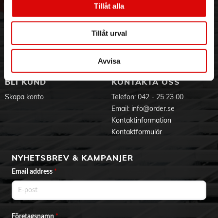
Tillåt alla
Hållbarhet
Ansökan om RMA
Visselblåsning
Godsefterlysning & Felleverans
Jobba hos oss
Integritetspolicy
Tillåt urval
Aktuellt på Order
Om cookies
Varumärken
Avvisa
BLI KUND
KONTAKTA OSS
Skapa konto
Telefon:
042 - 25 23 00
Email:
info@order.se
Kontaktinformation
Kontaktformulär
NYHETSBREV & KAMPANJER
Email address
*
Företagsnamn
*