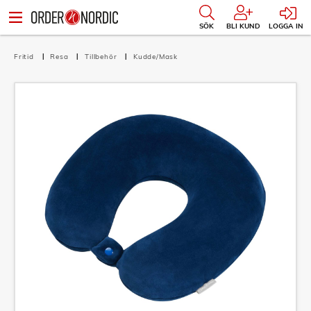
SÖK
BLI KUND
LOGGA IN
Fritid
Resa
Tillbehör
Kudde/Mask