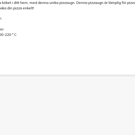
ska köket i ditt hem, med denna unika pizzaugn. Denna pizzaugn är lämplig för pi
baka din pizza enkelt!
m
ter
00-220 ° C