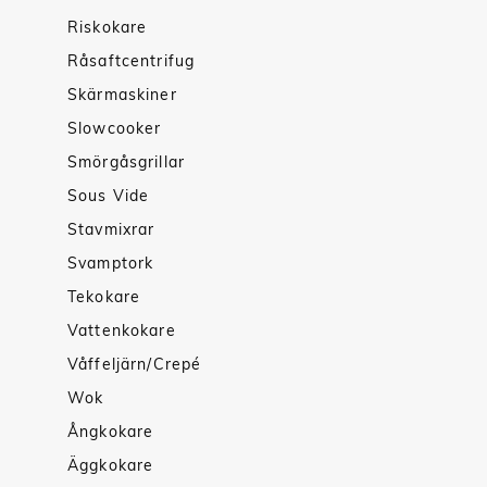
Riskokare
Råsaftcentrifug
Skärmaskiner
Slowcooker
Smörgåsgrillar
Sous Vide
Stavmixrar
Svamptork
Tekokare
Vattenkokare
Våffeljärn/Crepé
Wok
Ångkokare
Äggkokare