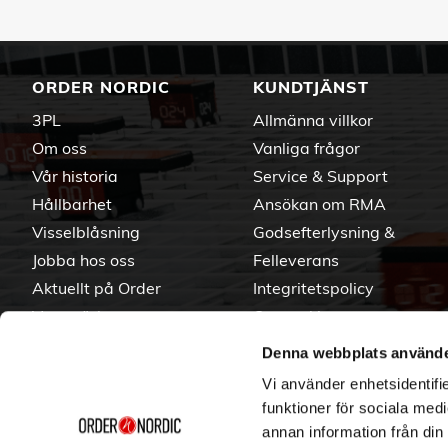
ORDER NORDIC
KUNDTJÄNST
3PL
Allmänna villkor
Om oss
Vanliga frågor
Vår historia
Service & Support
Hållbarhet
Ansökan om RMA
Visselblåsning
Godsefterlysning &
Jobba hos oss
Felleverans
Aktuellt på Order
Integritetspolicy
Varumärken
Om cookies
Denna webbplats använde
Vi använder enhetsidentifie
funktioner för sociala medi
annan information från din