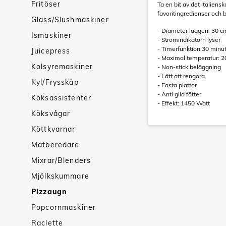
Fritöser
Ta en bit av det italien
favoritingredienser och 
Glass/Slushmaskiner
- Diameter laggen: 30 c
Ismaskiner
- Strömindikatorn lyser
- Timerfunktion 30 minu
Juicepress
- Maximal temperatur: 2
Kolsyremaskiner
- Non-stick beläggning
- Lätt att rengöra
Kyl/Frysskåp
- Fasta plattor
- Anti glid fötter
Köksassistenter
- Effekt: 1450 Watt
Köksvågar
Köttkvarnar
Matberedare
Mixrar/Blenders
Mjölkskummare
Pizzaugn
Popcornmaskiner
Raclette