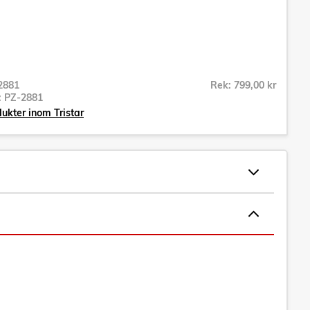
2881
Rek: 799,00 kr
r:
PZ-2881
dukter inom Tristar