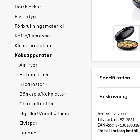
Dörrklockor
Elverktyg
Förbrukningsmaterial
Kaffe/Espresso
Klimatprodukter
Köksapparater
Airfryer
Bakmaskiner
Specifikation
Brödrostar
Bänkspis/Kokplattor
Beskrivning
Chokladfontän
Elgrillar/Varmhållning
Art. nr:
PZ-2881
Tillv. art. nr:
PZ-2881
Elvispar
EAN-kod:
87130160318
För hel kartong beställ:
Fondue