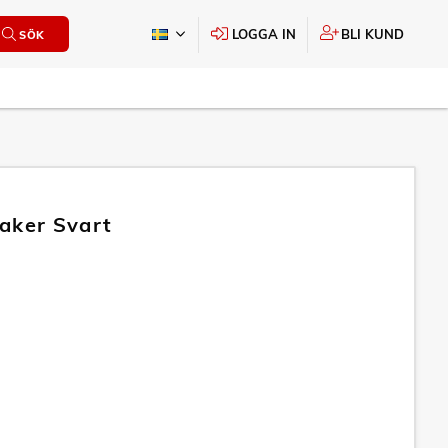
LOGGA IN
BLI KUND
SÖK
aker Svart