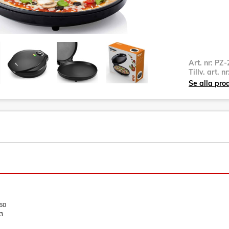
Art. nr:
PZ-
Tillv. art. n
Se alla pro
60
3