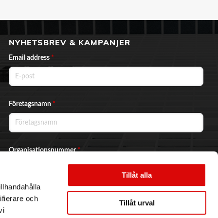
NYHETSBREV & KAMPANJER
Email address
*
Företagsnamn
*
Organisationsnummer
*
Tillåt alla
illhandahålla
Ja, jag vill prenumerera på nyhetsbrevet.
ifierare och
Tillåt urval
vi