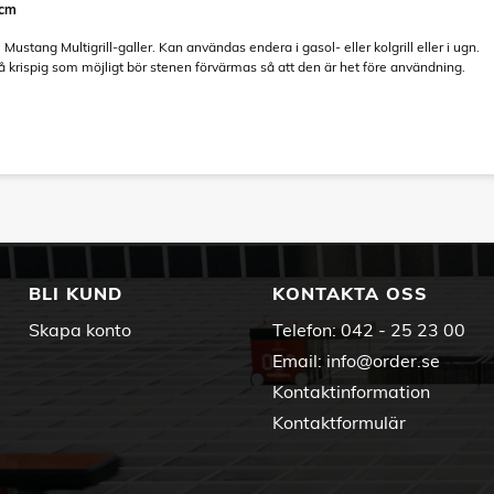
5cm
 Mustang Multigrill-galler. Kan användas endera i gasol- eller kolgrill eller i ugn.
så krispig som möjligt bör stenen förvärmas så att den är het före användning.
BLI KUND
KONTAKTA OSS
Skapa konto
Telefon:
042 - 25 23 00
Email:
info@order.se
Kontaktinformation
Kontaktformulär