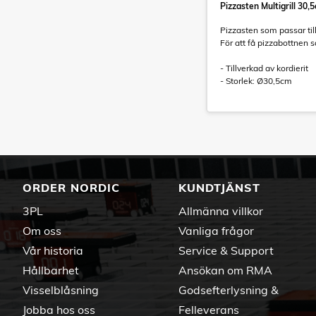
Pizzasten Multigrill 30,
Pizzasten som passar till
För att få pizzabottnen 
- Tillverkad av kordierit
- Storlek: Ø30,5cm
ORDER NORDIC
KUNDTJÄNST
3PL
Allmänna villkor
Om oss
Vanliga frågor
Vår historia
Service & Support
Hållbarhet
Ansökan om RMA
Visselblåsning
Godsefterlysning &
Jobba hos oss
Felleverans