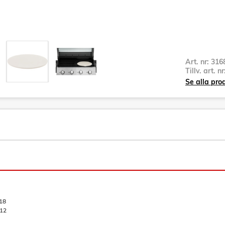
Art. nr:
316
Tillv. art. n
Se alla pro
18
12