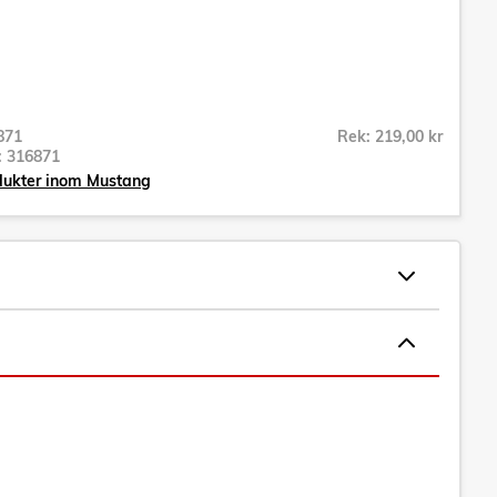
871
Rek: 219,00 kr
r:
316871
dukter inom Mustang